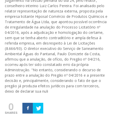
julgamento na sessão plenária do dia 24, pelo relator,
conselheiro interino Luiz Carlos Pereira. Foi analisado pelo
relator representação de natureza externa, proposta pela
empresa licitante Hiposal Comércio de Produtos Químicos e
Tratamento de Água Ltda, que apontou possível ocorrência
de irregularidade na anulação do Processo Licitatório nº
04/2016, após a adjudicação e homologação do certame,
sem que se tenha aberto contraditório e ampla defesa à
referida empresa, em desrespeito à Lei de Licitações
(8.666/93). O diretor executivo do Serviço de Saneamento
Ambiental Águas do Pantanal, Paulo Donizete da Costa,
afirmou que a anulação, de ofício, do Pregão nº 04/216,
ocorreu após ter sido constatado erro da própria
Administração. "No entanto, considerando o decurso de
prazo entre a anulação do Pregão nº 04/2016 e a presente
decisão e, principalmente, considerando o fato de que o
pregão já produzia efeitos jurídicos para com terceiros,
deixo de declarar sua nuli
0
SHARES