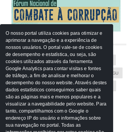
O nosso portal utiliza cookies para otimizar e
aprimorar a navegação e a experiência de
NUVEM DE TAGS
nossos usuários. O portal vale-se de cookies
de desempenho e estatística, ou seja, são
Acontece na Rede
AGU
AMM
Artigos
cookies utilizados através da ferramenta
Google Analytics para contar visitas e fontes
Atricon
Audicom
CAU-MT
CGE
CGU
de tráfego, a fim de analisar e melhorar o
desempenho do nosso website. Através destes
CREA-MT
Eventos
MPC-MT
MPE-MT
dados estatísticos conseguimos saber quais
são as páginas mais e menos populares e a
MPF
Notícias
PF
PGE-MT
PGR
visualizar a navegabilidade pelo website. Para
tanto, compartilhamos com o Google o
Receita Federal
Sem categoria
Senado
endereço IP do usuário e informações sobre
TCE-MT
TCU
TRE
sua navegação no portal. Todas as