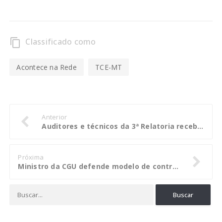
Classificado como
content_copy
Acontece na Rede
TCE-MT
Anterior
Auditores e técnicos da 3ª Relatoria recebem qualificação em auditoria avançada
Próxima
Ministro da CGU defende modelo de controle mais inovador para aprimorar gestão pública