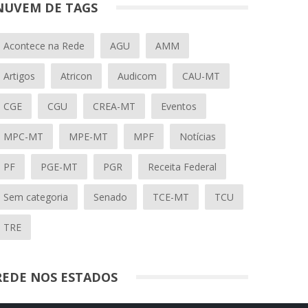
NUVEM DE TAGS
Acontece na Rede
AGU
AMM
Artigos
Atricon
Audicom
CAU-MT
CGE
CGU
CREA-MT
Eventos
MPC-MT
MPE-MT
MPF
Notícias
PF
PGE-MT
PGR
Receita Federal
Sem categoria
Senado
TCE-MT
TCU
TRE
REDE NOS ESTADOS