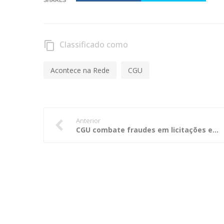
Classificado como
content_copy
Acontece na Rede
CGU
Anterior
CGU combate fraudes em licitações e obras de infraestrutura no interior de Minas Gerais