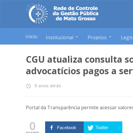
Início
Institucional
Projetos
Legis
CGU atualiza consulta s
advocatícios pagos a ser
9 anos atrás
access_time
Portal da Transparência permite acessar valores
0
Facebook
Twitter
SHARES