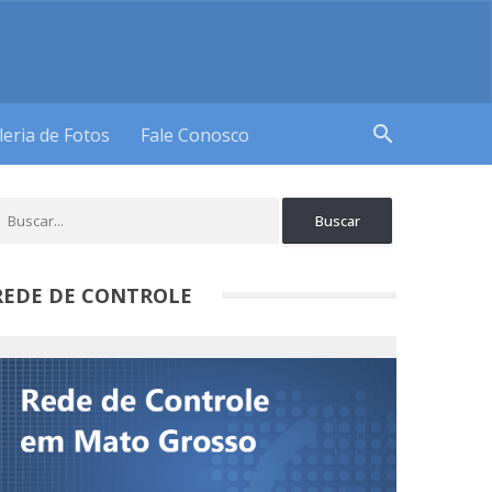
search
leria de Fotos
Fale Conosco
REDE DE CONTROLE