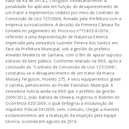
valor de R$ 46.341,82, corrigidos monetariamente. A
penalidade foi aplicada em função do desaparecimento de
um trator e implementos cedidos por meio do Contrato de
Concessão de Uso 127/2006, firmado pela Prefeitura com a
empresa sucroalcooleira. A decisão da Primeira Câmara foi
tomada no julgamento do Processo n°15.803-8/2016,
referente a uma Representação de Natureza Externa
impetrada pela vereadora Luzinete Pereira dos Santos em
face da Prefeitura Municipal, sob a gestão do prefeito
Arivaldo Medeiros de Santana, com o fim de apurar suposto
extravio de bem público. Conforme relatado na RNE, após a
conclusão do "Contrato de Concessão de Uso 127/2006",
constatou-se o desaparecimento de um trator da marca
Massey Ferguson, modelo 275, e seus equipamentos grade
e carreta, pertencentes ao Poder Executivo Municipal. A
vereadora noticia ainda na RNE que o prefeito da gestão
2009/2012, João Batista de Oliveira, registrou o Boletim de
Ocorrência 025/2009, o qual deflagrou a instauração de
Inquérito Policial 06/2009, sem, contudo, chegar a maiores
esclarecimentos até a realização da inspeção pela equipe
técnica, ocorrida em agosto de 2016.