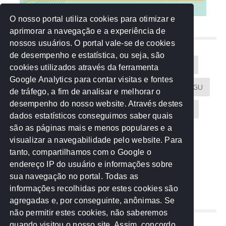
O nosso portal utiliza cookies para otimizar e
aprimorar a navegação e a experiência de
NUVEM DE TAGS
nossos usuários. O portal vale-se de cookies
de desempenho e estatística, ou seja, são
Acontece na Rede
AGU
AMM
Artigos
cookies utilizados através da ferramenta
Google Analytics para contar visitas e fontes
Atricon
Audicom
CAU-MT
CGE
CGU
de tráfego, a fim de analisar e melhorar o
desempenho do nosso website. Através destes
CREA-MT
Eventos
MPC-MT
MPE-MT
dados estatísticos conseguimos saber quais
são as páginas mais e menos populares e a
MPF
Notícias
PF
PGE-MT
PGR
visualizar a navegabilidade pelo website. Para
tanto, compartilhamos com o Google o
Receita Federal
Sem categoria
Senado
endereço IP do usuário e informações sobre
TCE-MT
TCU
TRE
sua navegação no portal. Todas as
informações recolhidas por estes cookies são
agregadas e, por conseguinte, anônimas. Se
REDE NOS ESTADOS
não permitir estes cookies, não saberemos
quando visitou o nosso site. Assim, concordo