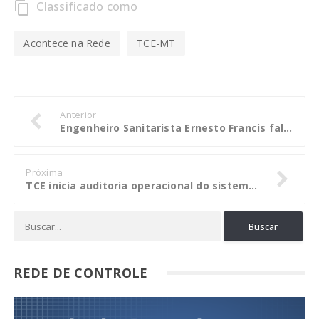
Classificado como
content_copy
Acontece na Rede
TCE-MT
Anterior
Engenheiro Sanitarista Ernesto Francis fala sobre sua atuação na região noroeste de Mato Grosso
Próxima
TCE inicia auditoria operacional do sistema de transporte intermunicipal
REDE DE CONTROLE