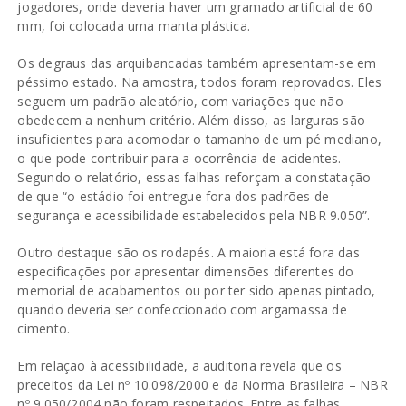
jogadores, onde deveria haver um gramado artificial de 60
mm, foi colocada uma manta plástica.
Os degraus das arquibancadas também apresentam-se em
péssimo estado. Na amostra, todos foram reprovados. Eles
seguem um padrão aleatório, com variações que não
obedecem a nenhum critério. Além disso, as larguras são
insuficientes para acomodar o tamanho de um pé mediano,
o que pode contribuir para a ocorrência de acidentes.
Segundo o relatório, essas falhas reforçam a constatação
de que “o estádio foi entregue fora dos padrões de
segurança e acessibilidade estabelecidos pela NBR 9.050”.
Outro destaque são os rodapés. A maioria está fora das
especificações por apresentar dimensões diferentes do
memorial de acabamentos ou por ter sido apenas pintado,
quando deveria ser confeccionado com argamassa de
cimento.
Em relação à acessibilidade, a auditoria revela que os
preceitos da Lei nº 10.098/2000 e da Norma Brasileira – NBR
nº 9.050/2004 não foram respeitados. Entre as falhas