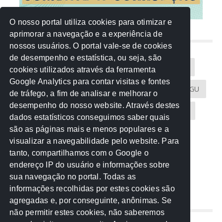
O nosso portal utiliza cookies para otimizar e
aprimorar a navegação e a experiência de
NUVEM DE TAGS
nossos usuários. O portal vale-se de cookies
de desempenho e estatística, ou seja, são
Acontece na Rede
AGU
AMM
Artigos
cookies utilizados através da ferramenta
Google Analytics para contar visitas e fontes
Atricon
Audicom
CAU-MT
CGE
CGU
de tráfego, a fim de analisar e melhorar o
desempenho do nosso website. Através destes
CREA-MT
Eventos
MPC-MT
MPE-MT
dados estatísticos conseguimos saber quais
são as páginas mais e menos populares e a
MPF
Notícias
PF
PGE-MT
PGR
visualizar a navegabilidade pelo website. Para
tanto, compartilhamos com o Google o
Receita Federal
Sem categoria
Senado
endereço IP do usuário e informações sobre
TCE-MT
TCU
TRE
sua navegação no portal. Todas as
informações recolhidas por estes cookies são
agregadas e, por conseguinte, anônimas. Se
REDE NOS ESTADOS
não permitir estes cookies, não saberemos