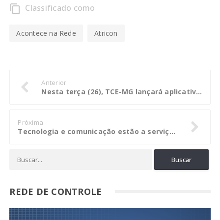
Classificado como
content_copy
Acontece na Rede
Atricon
Anterior
Nesta terça (26), TCE-MG lançará aplicativo de controle da qualidade da educação pública
Próxima
Tecnologia e comunicação estão a serviço da fiscalização na arquitetura
REDE DE CONTROLE