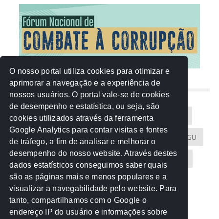
O nosso portal utiliza cookies para otimizar e
aprimorar a navegação e a experiência de
NUVEM DE TAGS
nossos usuários. O portal vale-se de cookies
de desempenho e estatística, ou seja, são
Acontece na Rede
AGU
AMM
Artigos
cookies utilizados através da ferramenta
Google Analytics para contar visitas e fontes
Atricon
Audicom
CAU-MT
CGE
CGU
de tráfego, a fim de analisar e melhorar o
desempenho do nosso website. Através destes
CREA-MT
Eventos
MPC-MT
MPE-MT
dados estatísticos conseguimos saber quais
são as páginas mais e menos populares e a
MPF
Notícias
PF
PGE-MT
PGR
visualizar a navegabilidade pelo website. Para
tanto, compartilhamos com o Google o
Receita Federal
Sem categoria
Senado
endereço IP do usuário e informações sobre