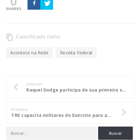
0
SHARES
Classificado como
content_copy
Acontece na Rede
Receita Federal
Anterior
Raquel Dodge participa de sua primeira sessão no STF como PGR
Próxima
TRE capacita militares do Exército para auxiliar na biometria em Cuiabá