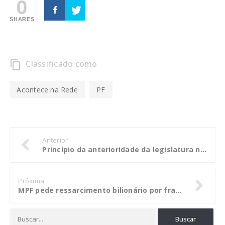
0
SHARES
Classificado como
content_copy
Acontece na Rede
PF
Anterior
Princípio da anterioridade da legislatura não se aplica à verba indenizatória
Próxima
MPF pede ressarcimento bilionário por fraudes nas obras do TRT de São Paulo