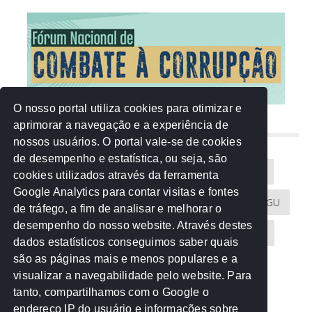
O nosso portal utiliza cookies para otimizar e
aprimorar a navegação e a experiência de
NUVEM DE TAGS
nossos usuários. O portal vale-se de cookies
de desempenho e estatística, ou seja, são
Acontece na Rede
AGU
AMM
Artigos
cookies utilizados através da ferramenta
Google Analytics para contar visitas e fontes
Atricon
Audicom
CAU-MT
CGE
CGU
de tráfego, a fim de analisar e melhorar o
desempenho do nosso website. Através destes
CREA-MT
Eventos
MPC-MT
MPE-MT
dados estatísticos conseguimos saber quais
são as páginas mais e menos populares e a
MPF
Notícias
PF
PGE-MT
PGR
visualizar a navegabilidade pelo website. Para
tanto, compartilhamos com o Google o
Receita Federal
Sem categoria
Senado
endereço IP do usuário e informações sobre