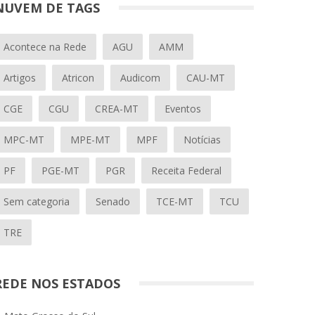
NUVEM DE TAGS
Acontece na Rede
AGU
AMM
Artigos
Atricon
Audicom
CAU-MT
CGE
CGU
CREA-MT
Eventos
MPC-MT
MPE-MT
MPF
Notícias
PF
PGE-MT
PGR
Receita Federal
Sem categoria
Senado
TCE-MT
TCU
TRE
REDE NOS ESTADOS