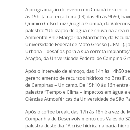
A programação do evento em Cuiabá terá início n
ás 19h. Já na terça-feira (03) das 9h às 9h50, h
Químico Celso Luiz Quaglia Giampá, da Valecons
palestra: “Utilização de água de chuva na área r
Ambiental PhD Margarida Marchetto, da Faculda
Universidade Federal de Mato Grosso (UFMT). J
Urbana – desafios para a sua correta implantaç
Aragão, da Universidade Federal de Campina Gr
Após o intervalo de almoço, das 14h às 14h50 ser
gerenciamento de recursos hídricos no Brasil”, 
de Campinas – Unicamp. De 15h10 às 16h entra e
palestra “Tempo e Clima – impactos em água e en
Ciências Atmosféricas da Universidade de São P
Após o coffee break, das 17h às 18h é a vez de 
Companhia de Desenvolvimento dos Vales do São
palestra deste dia: “A crise hídrica na bacia hidr