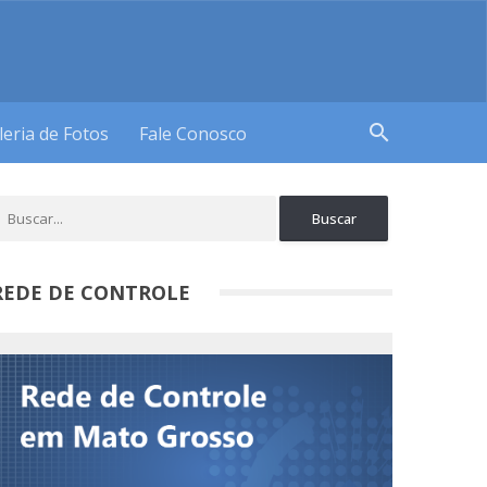
search
leria de Fotos
Fale Conosco
REDE DE CONTROLE