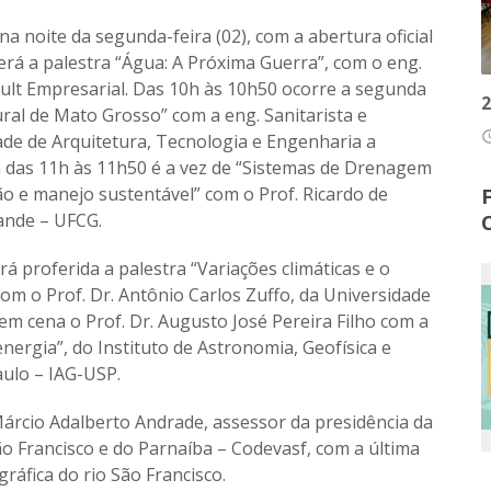
a noite da segunda-feira (02), com a abertura oficial
averá a palestra “Água: A Próxima Guerra”, com o eng.
ult Empresarial. Das 10h às 10h50 ocorre a segunda
2
ural de Mato Grosso” com a eng. Sanitarista e
access
de de Arquitetura, Tecnologia e Engenharia a
á das 11h às 11h50 é a vez de “Sistemas de Drenagem
ão e manejo sustentável” com o Prof. Ricardo de
ande – UFCG.
á proferida a palestra “Variações climáticas e o
com o Prof. Dr. Antônio Carlos Zuffo, da Universidade
m cena o Prof. Dr. Augusto José Pereira Filho com a
ergia”, do Instituto de Astronomia, Geofísica e
aulo – IAG-USP.
Márcio Adalberto Andrade, assessor da presidência da
 Francisco e do Parnaíba – Codevasf, com a última
ográfica do rio São Francisco.