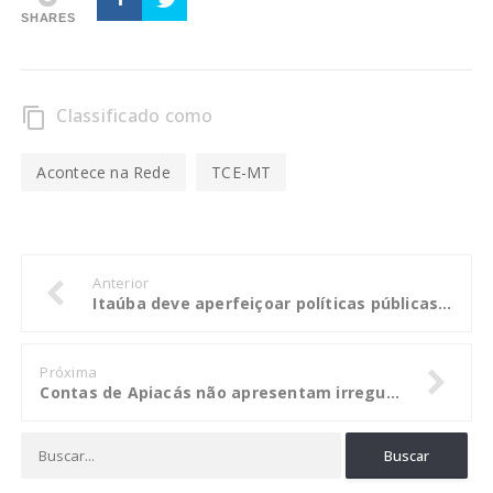
SHARES
Classificado como
content_copy
Acontece na Rede
TCE-MT
Anterior
Itaúba deve aperfeiçoar políticas públicas nas áreas de educação e saúde
Próxima
Contas de Apiacás não apresentam irregularidades e são aprovadas pelo TCE