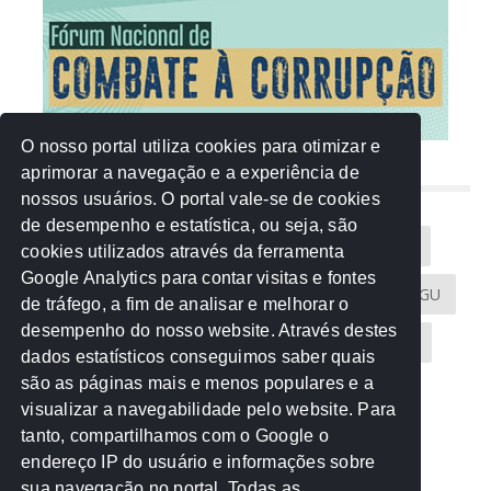
O nosso portal utiliza cookies para otimizar e
aprimorar a navegação e a experiência de
NUVEM DE TAGS
nossos usuários. O portal vale-se de cookies
de desempenho e estatística, ou seja, são
Acontece na Rede
AGU
AMM
Artigos
cookies utilizados através da ferramenta
Google Analytics para contar visitas e fontes
Atricon
Audicom
CAU-MT
CGE
CGU
de tráfego, a fim de analisar e melhorar o
desempenho do nosso website. Através destes
CREA-MT
Eventos
MPC-MT
MPE-MT
dados estatísticos conseguimos saber quais
são as páginas mais e menos populares e a
MPF
Notícias
PF
PGE-MT
PGR
visualizar a navegabilidade pelo website. Para
tanto, compartilhamos com o Google o
Receita Federal
Sem categoria
Senado
endereço IP do usuário e informações sobre
TCE-MT
TCU
TRE
sua navegação no portal. Todas as