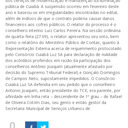
dos serviços de modernização e manutenção da iluminação
pública de Cuiabá. A suspensão ocorreu em fevereiro deste
ano e baseou-se em irregularidades encontradas no edital,
além de indícios de que o contrato poderia causar danos
financeiros aos cofres públicos. O relator do processo é o
conselheiro interino Luiz Carlos Pereira. Na sessão ordinária
de quarta-feira (27.09), o relator apresentou seu voto, bem
como o relatório do Ministério Público de Contas, quanto à
Representação Externa acerca de requerimento protocolado
pelo Consórcio Cuiabá Luz SA para declaração de nulidade
dos acórdãos proferidos em razão da participação dos
conselheiros Antônio Joaquim (atualmente afastado por
decisão do Supremo Tribunal Federal) e Gonçalo Domingos
de Campos Neto, supostamente impedidos. O Consórcio
Cuiabá Luz SA defendia em seu pedido que o conselheiro
Antonio Joaquim, então presidente do TCE, era parente, por
afinidade em linha reta – descendente de 1º grau – de Rafael
de Oliveira Cotrim Dias, seu genro e então gestor da
Secretaria Municipal de Serviços Urbanos de
0