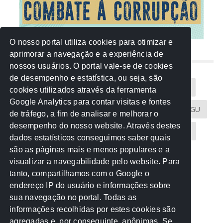
O nosso portal utiliza cookies para otimizar e
aprimorar a navegação e a experiência de
NUVEM DE TAGS
nossos usuários. O portal vale-se de cookies
de desempenho e estatística, ou seja, são
Acontece na Rede
AGU
AMM
Artigos
cookies utilizados através da ferramenta
Google Analytics para contar visitas e fontes
Atricon
Audicom
CAU-MT
CGE
CGU
de tráfego, a fim de analisar e melhorar o
desempenho do nosso website. Através destes
CREA-MT
Eventos
MPC-MT
MPE-MT
dados estatísticos conseguimos saber quais
são as páginas mais e menos populares e a
MPF
Notícias
PF
PGE-MT
PGR
visualizar a navegabilidade pelo website. Para
tanto, compartilhamos com o Google o
Receita Federal
Sem categoria
Senado
endereço IP do usuário e informações sobre
TCE-MT
TCU
TRE
sua navegação no portal. Todas as
informações recolhidas por estes cookies são
agregadas e, por conseguinte, anônimas. Se