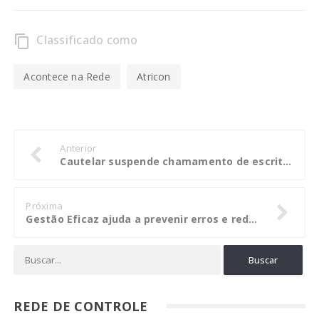
Classificado como
content_copy
Acontece na Rede
Atricon
Anterior
Cautelar suspende chamamento de escritório de advocacia na Goiasfomento
Próxima
Gestão Eficaz ajuda a prevenir erros e reduzir custos nas prefeituras
REDE DE CONTROLE