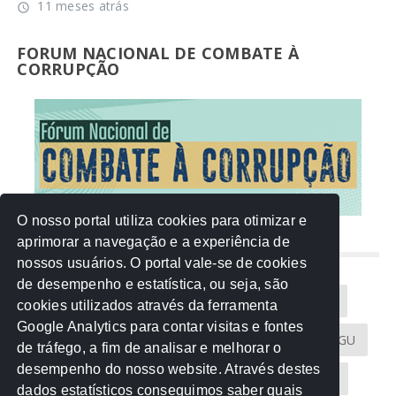
11 meses atrás
access_time
FORUM NACIONAL DE COMBATE À
CORRUPÇÃO
O nosso portal utiliza cookies para otimizar e
aprimorar a navegação e a experiência de
NUVEM DE TAGS
nossos usuários. O portal vale-se de cookies
de desempenho e estatística, ou seja, são
Acontece na Rede
AGU
AMM
Artigos
cookies utilizados através da ferramenta
Google Analytics para contar visitas e fontes
Atricon
Audicom
CAU-MT
CGE
CGU
de tráfego, a fim de analisar e melhorar o
desempenho do nosso website. Através destes
CREA-MT
Eventos
MPC-MT
MPE-MT
dados estatísticos conseguimos saber quais