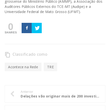
grossense do Ministério Público (AMMP), a Associação dos
Auditores Públicos Externos do TCE-MT (Audipe) e a
Universidade Federal de Mato Grosso (UFMT).
0
SHARES
Classificado como
content_copy
Acontece na Rede
TRE
Anterior
Delações vão originar mais de 200 investigações em Mato Grosso