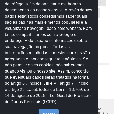
Atricon
Audicom
CAU-MT
CGE
CGU
de tráfego, a fim de analisar e melhorar o
desempenho do nosso website. Através destes
CREA-MT
Eventos
MPC-MT
MPE-MT
dados estatísticos conseguimos saber quais
são as páginas mais e menos populares e a
MPF
Notícias
PF
PGE-MT
PGR
visualizar a navegabilidade pelo website. Para
tanto, compartilhamos com o Google o
Receita Federal
Sem categoria
Senado
endereço IP do usuário e informações sobre
TCE-MT
TCU
TRE
sua navegação no portal. Todas as
informações recolhidas por estes cookies são
agregadas e, por conseguinte, anônimas. Se
REDE NOS ESTADOS
não permitir estes cookies, não saberemos
quando visitou o nosso site. Assim, concordo
Mato Grosso do Sul
que eventuais dados serão tratados na forma
Paraná
do artigo 6º, incisos I, III e VI; artigo 7º, inciso I,
Nacional
e artigo 23, caput, todos da Lei n.º 13.709, de
14 de agosto de 2018 – Lei Geral de Proteção
de Dados Pessoais (LGPD)
Início
Institucional
Projetos
Legislação
Documentos
Notícias
Eventos
Galeria de Fotos