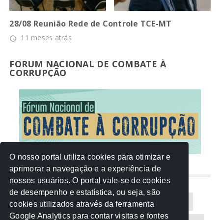
28/08 Reunião Rede de Controle TCE-MT
11 meses atrás
access_time
FORUM NACIONAL DE COMBATE À
CORRUPÇÃO
O nosso portal utiliza cookies para otimizar e
aprimorar a navegação e a experiência de
NUVEM DE TAGS
nossos usuários. O portal vale-se de cookies
de desempenho e estatística, ou seja, são
Acontece na Rede
AGU
AMM
Artigos
cookies utilizados através da ferramenta
Google Analytics para contar visitas e fontes