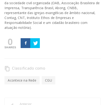
da sociedade civil organizada (OAB, Associação Brasileira de
Imprensa, Transparência Brasil, Abong, CNBB,
representante das igrejas evangélicas de âmbito nacional,
Contag, CNT, Instituto Ethos de Empresas e
Responsabilidade Social e um cidadão brasileiro com
atuação notória).
0
SHARES
Classificado como
content_copy
Acontece na Rede
CGU
Anterior