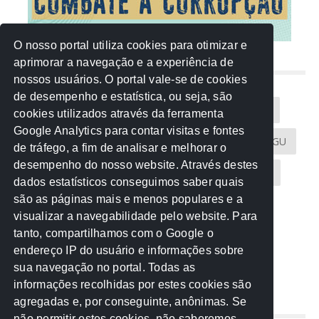
O nosso portal utiliza cookies para otimizar e
aprimorar a navegação e a experiência de
NUVEM DE TAGS
nossos usuários. O portal vale-se de cookies
de desempenho e estatística, ou seja, são
Acontece na Rede
AGU
AMM
Artigos
cookies utilizados através da ferramenta
Google Analytics para contar visitas e fontes
Atricon
Audicom
CAU-MT
CGE
CGU
de tráfego, a fim de analisar e melhorar o
desempenho do nosso website. Através destes
CREA-MT
Eventos
MPC-MT
MPE-MT
dados estatísticos conseguimos saber quais
são as páginas mais e menos populares e a
MPF
Notícias
PF
PGE-MT
PGR
visualizar a navegabilidade pelo website. Para
tanto, compartilhamos com o Google o
Receita Federal
Sem categoria
Senado
endereço IP do usuário e informações sobre
TCE-MT
TCU
TRE
sua navegação no portal. Todas as
informações recolhidas por estes cookies são
agregadas e, por conseguinte, anônimas. Se
REDE NOS ESTADOS
não permitir estes cookies, não saberemos