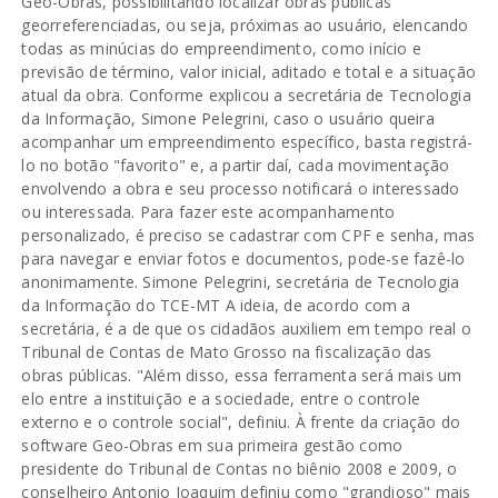
Geo-Obras, possibilitando localizar obras públicas
georreferenciadas, ou seja, próximas ao usuário, elencando
todas as minúcias do empreendimento, como início e
previsão de término, valor inicial, aditado e total e a situação
atual da obra. Conforme explicou a secretária de Tecnologia
da Informação, Simone Pelegrini, caso o usuário queira
acompanhar um empreendimento específico, basta registrá-
lo no botão "favorito" e, a partir daí, cada movimentação
envolvendo a obra e seu processo notificará o interessado
ou interessada. Para fazer este acompanhamento
personalizado, é preciso se cadastrar com CPF e senha, mas
para navegar e enviar fotos e documentos, pode-se fazê-lo
anonimamente. Simone Pelegrini, secretária de Tecnologia
da Informação do TCE-MT A ideia, de acordo com a
secretária, é a de que os cidadãos auxiliem em tempo real o
Tribunal de Contas de Mato Grosso na fiscalização das
obras públicas. "Além disso, essa ferramenta será mais um
elo entre a instituição e a sociedade, entre o controle
externo e o controle social", definiu. À frente da criação do
software Geo-Obras em sua primeira gestão como
presidente do Tribunal de Contas no biênio 2008 e 2009, o
conselheiro Antonio Joaquim definiu como "grandioso" mais