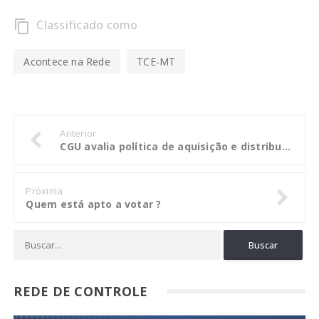
Classificado como
content_copy
Acontece na Rede
TCE-MT
Anterior
CGU avalia política de aquisição e distribuição de medicamentos no Sistema Único de Saúde
Próxima
Quem está apto a votar ?
REDE DE CONTROLE