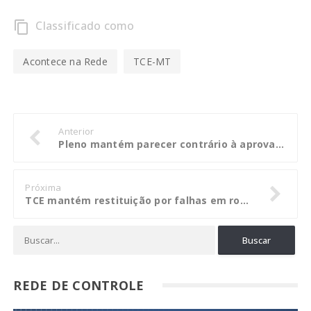
Classificado como
content_copy
Acontece na Rede
TCE-MT
Anterior
Pleno mantém parecer contrário à aprovação das contas de governo de Arenápolis
Próxima
TCE mantém restituição por falhas em rodovia mato-grossense
REDE DE CONTROLE