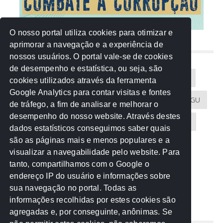
O nosso portal utiliza cookies para otimizar e
aprimorar a navegação e a experiência de
NUVEM DE TAGS
nossos usuários. O portal vale-se de cookies
de desempenho e estatística, ou seja, são
Acontece na Rede
AGU
AMM
Artigos
cookies utilizados através da ferramenta
Google Analytics para contar visitas e fontes
Atricon
Audicom
CAU-MT
CGE
CGU
de tráfego, a fim de analisar e melhorar o
desempenho do nosso website. Através destes
CREA-MT
Eventos
MPC-MT
MPE-MT
dados estatísticos conseguimos saber quais
são as páginas mais e menos populares e a
MPF
Notícias
PF
PGE-MT
PGR
visualizar a navegabilidade pelo website. Para
tanto, compartilhamos com o Google o
Receita Federal
Sem categoria
Senado
endereço IP do usuário e informações sobre
TCE-MT
TCU
TRE
sua navegação no portal. Todas as
informações recolhidas por estes cookies são
agregadas e, por conseguinte, anônimas. Se
REDE NOS ESTADOS