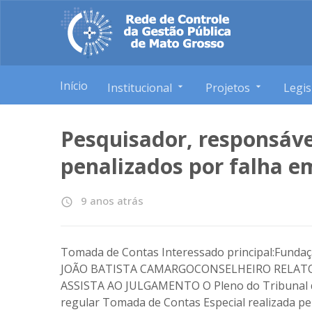
Início
Institucional
Projetos
Legis
Pesquisador, responsáve
penalizados por falha e
9 anos atrás
access_time
Tomada de Contas Interessado principal:Funda
JOÃO BATISTA CAMARGOCONSELHEIRO RELATO
ASSISTA AO JULGAMENTO O Pleno do Tribunal 
regular Tomada de Contas Especial realizada p