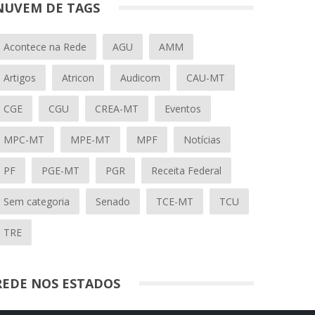
NUVEM DE TAGS
Acontece na Rede
AGU
AMM
Artigos
Atricon
Audicom
CAU-MT
CGE
CGU
CREA-MT
Eventos
MPC-MT
MPE-MT
MPF
Notícias
PF
PGE-MT
PGR
Receita Federal
Sem categoria
Senado
TCE-MT
TCU
TRE
REDE NOS ESTADOS