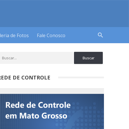
search
leria de Fotos
Fale Conosco
REDE DE CONTROLE