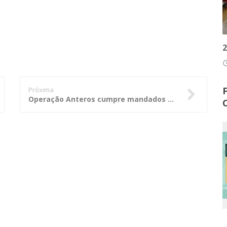
2
access
Próxima
Operação Anteros cumpre mandados expedidos pelo STJ