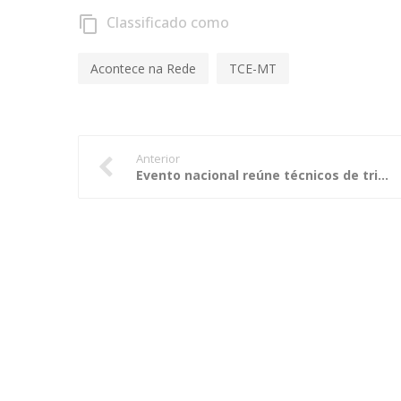
Classificado como
content_copy
Acontece na Rede
TCE-MT
Anterior
Evento nacional reúne técnicos de tribunais de contas em Vitória para debate sobre jurisprudência e processualística