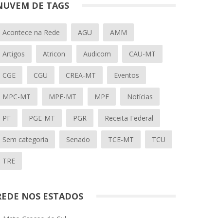
NUVEM DE TAGS
Acontece na Rede
AGU
AMM
Artigos
Atricon
Audicom
CAU-MT
CGE
CGU
CREA-MT
Eventos
MPC-MT
MPE-MT
MPF
Notícias
PF
PGE-MT
PGR
Receita Federal
Sem categoria
Senado
TCE-MT
TCU
TRE
REDE NOS ESTADOS