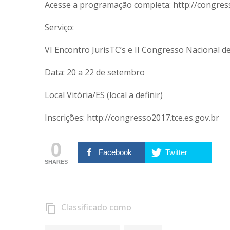
Acesse a programação completa: http://congress
Serviço:
VI Encontro JurisTC’s e II Congresso Nacional d
Data: 20 a 22 de setembro
Local Vitória/ES (local a definir)
Inscrições: http://congresso2017.tce.es.gov.br
0
Facebook
Twitter
SHARES
Classificado como
content_copy