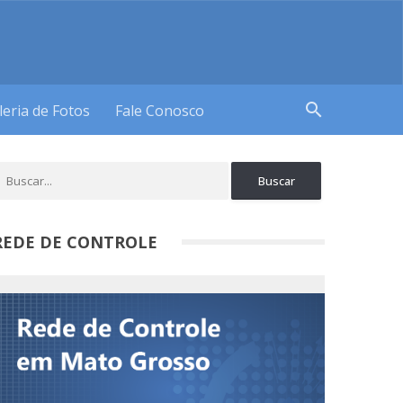
search
leria de Fotos
Fale Conosco
REDE DE CONTROLE