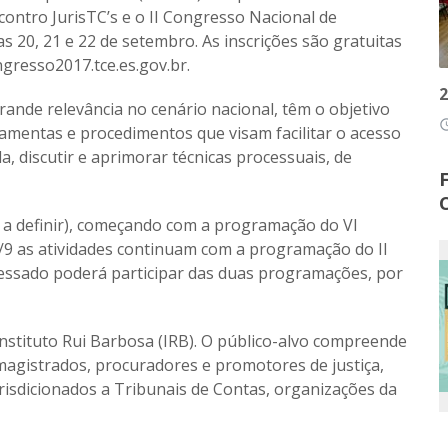
contro JurisTC’s e o II Congresso Nacional de
s 20, 21 e 22 de setembro. As inscrições são gratuitas
gresso2017.tce.es.gov.br.
2
ande relevância no cenário nacional, têm o objetivo
access
ramentas e procedimentos que visam facilitar o acesso
a, discutir e aprimorar técnicas processuais, de
l a definir), começando com a programação do VI
22/9 as atividades continuam com a programação do II
ressado poderá participar das duas programações, por
nstituto Rui Barbosa (IRB). O público-alvo compreende
agistrados, procuradores e promotores de justiça,
risdicionados a Tribunais de Contas, organizações da