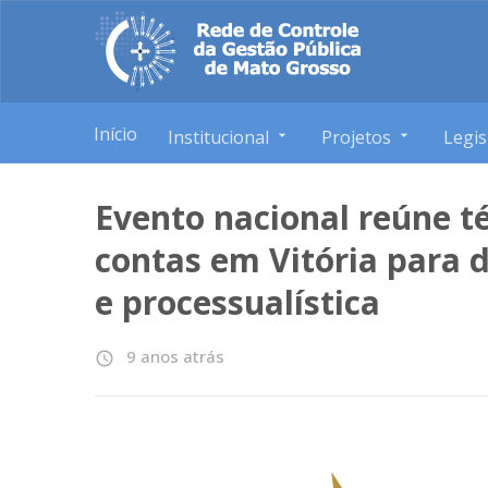
Início
Institucional
Projetos
Legis
Evento nacional reúne té
contas em Vitória para 
e processualística
9 anos atrás
access_time