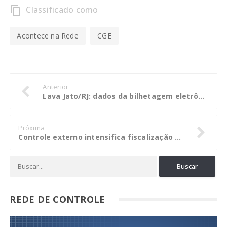
Classificado como
content_copy
Acontece na Rede
CGE
Anterior
Lava Jato/RJ: dados da bilhetagem eletrônica Riocard são alvo de busca e apreensão
Próxima
Controle externo intensifica fiscalização e orientação aos RPPS
REDE DE CONTROLE