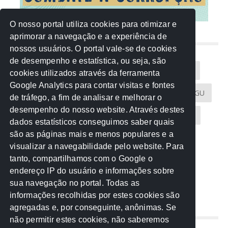
O nosso portal utiliza cookies para otimizar e
aprimorar a navegação e a experiência de
NUVEM DE TAGS
nossos usuários. O portal vale-se de cookies
de desempenho e estatística, ou seja, são
Acontece na Rede
AGU
AMM
Artigos
cookies utilizados através da ferramenta
Google Analytics para contar visitas e fontes
Atricon
Audicom
CAU-MT
CGE
CGU
de tráfego, a fim de analisar e melhorar o
desempenho do nosso website. Através destes
CREA-MT
Eventos
MPC-MT
MPE-MT
dados estatísticos conseguimos saber quais
são as páginas mais e menos populares e a
MPF
Notícias
PF
PGE-MT
PGR
visualizar a navegabilidade pelo website. Para
tanto, compartilhamos com o Google o
Receita Federal
Sem categoria
Senado
endereço IP do usuário e informações sobre
TCE-MT
TCU
TRE
sua navegação no portal. Todas as
informações recolhidas por estes cookies são
agregadas e, por conseguinte, anônimas. Se
REDE NOS ESTADOS
não permitir estes cookies, não saberemos