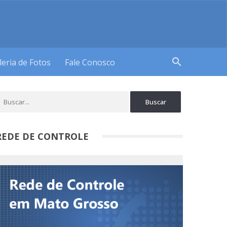
search
leria de Fotos
Fale Conosco
REDE DE CONTROLE