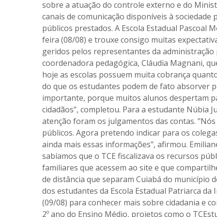
sobre a atuação do controle externo e do Minis
canais de comunicação disponíveis à sociedade p
públicos prestados. A Escola Estadual Pascoal 
feira (08/08) e trouxe consigo muitas expectativa
geridos pelos representantes da administração p
coordenadora pedagógica, Cláudia Magnani, qu
hoje as escolas possuem muita cobrança quant
do que os estudantes podem de fato absorver par
importante, porque muitos alunos despertam par
cidadãos", completou. Para a estudante Núbia Ju
atenção foram os julgamentos das contas. "Nós 
públicos. Agora pretendo indicar para os colega
ainda mais essas informações", afirmou. Emilia
sabíamos que o TCE fiscalizava os recursos públ
familiares que acessem ao site e que compartil
de distância que separam Cuiabá do município
dos estudantes da Escola Estadual Patriarca da
(09/08) para conhecer mais sobre cidadania e co
2º ano do Ensino Médio, projetos como o TCEst