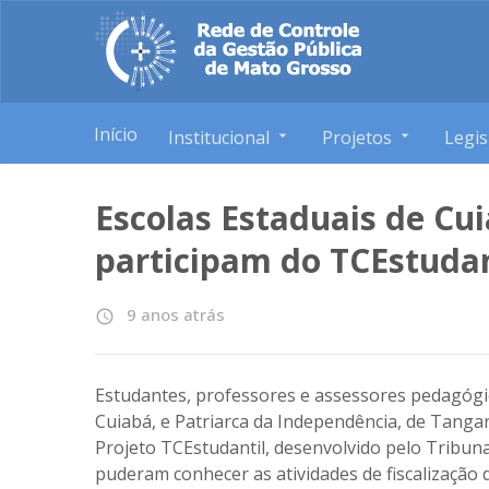
Início
Institucional
Projetos
Legis
Escolas Estaduais de Cu
participam do TCEstudan
9 anos atrás
access_time
Estudantes, professores e assessores pedagógic
Cuiabá, e Patriarca da Independência, de Tanga
Projeto TCEstudantil, desenvolvido pelo Tribun
puderam conhecer as atividades de fiscalização