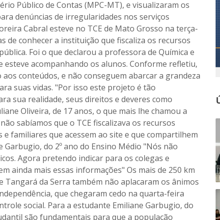
tério Público de Contas (MPC-MT), e visualizaram os
ara denúncias de irregularidades nos serviços
Moreira Cabral esteve no TCE de Mato Grosso na terça-
s de conhecer a instituição que fiscaliza os recursos
ública. Foi o que declarou a professora de Química e
e esteve acompanhando os alunos. Conforme refletiu,
o aos conteúdos, e não conseguem abarcar a grandeza
a suas vidas. "Por isso este projeto é tão
a sua realidade, seus direitos e deveres como
liane Oliveira, de 17 anos, o que mais lhe chamou a
não sabíamos que o TCE fiscalizava os recursos
s e familiares que acessem ao site e que compartilhem
ne Garbugio, do 2º ano do Ensino Médio "Nós não
icos. Agora pretendo indicar para os colegas e
hem ainda mais essas informações" Os mais de 250 km
 de Tangará da Serra também não aplacaram os ânimos
 Independência, que chegaram cedo na quarta-feira
ntrole social. Para a estudante Emiliane Garbugio, do
udantil são fundamentais para que a população