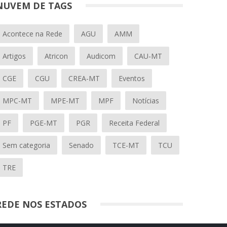
NUVEM DE TAGS
Acontece na Rede
AGU
AMM
Artigos
Atricon
Audicom
CAU-MT
CGE
CGU
CREA-MT
Eventos
MPC-MT
MPE-MT
MPF
Notícias
PF
PGE-MT
PGR
Receita Federal
Sem categoria
Senado
TCE-MT
TCU
TRE
REDE NOS ESTADOS