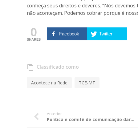
conheça seus direitos e deveres. "Nós devemos
não aconteçam. Podemos cobrar porque é nosso d
0
Facebook
Twitter
SHARES
Classificado como
content_copy
Acontece na Rede
TCE-MT
Anterior
Política e comitê de comunicação darão mais transparência ao TCE-GO