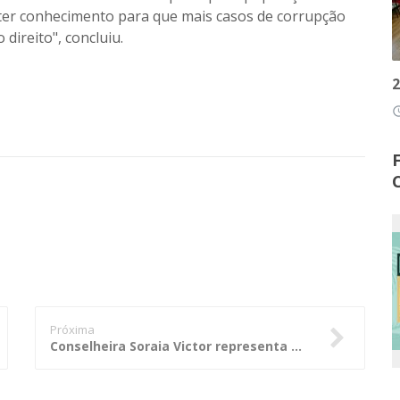
 ter conhecimento para que mais casos de corrupção
ireito", concluiu.
2
access
Próxima
Conselheira Soraia Victor representa a Atricon em Fórum sobre Os Desafios do Plano Nacional de Educação