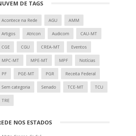
NUVEM DE TAGS
Acontece na Rede
AGU
AMM
Artigos
Atricon
Audicom
CAU-MT
CGE
CGU
CREA-MT
Eventos
MPC-MT
MPE-MT
MPF
Notícias
PF
PGE-MT
PGR
Receita Federal
Sem categoria
Senado
TCE-MT
TCU
TRE
REDE NOS ESTADOS