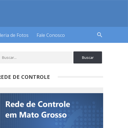
search
leria de Fotos
Fale Conosco
REDE DE CONTROLE