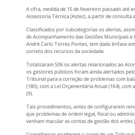
A cifra, medida de 15 de fevereiro passado até 
Assessoria Técnica (Astec), a partir de consult
Classificados por subcategorias os alertas, as
de Acompanhamento das Gestões Municipais e Es
André Carlo Torres Pontes, tem dado ênfase em 
correto dos recursos da sociedade.
Totalizaram 506 os alertas relacionados ao A
os gestores públicos foram ainda alertados pelo
Tribunal para a correção de problemas com bala
(180), com a Lei Orçamentária Anual (164), com 
(9).
Tais procedimentos, antes de configurarem cen
que problemas de ordem legal, fiscal ou admini
venham macular as contas de gestão dos entes j
Conselheiros enaltecem o papel de um Tribunal 