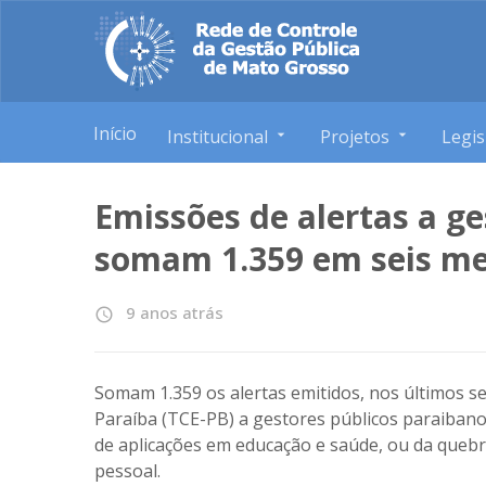
Início
Institucional
Projetos
Legis
Emissões de alertas a ge
somam 1.359 em seis m
9 anos atrás
access_time
Somam 1.359 os alertas emitidos, nos últimos s
Paraíba (TCE-PB) a gestores públicos paraibano
de aplicações em educação e saúde, ou da quebra
pessoal.