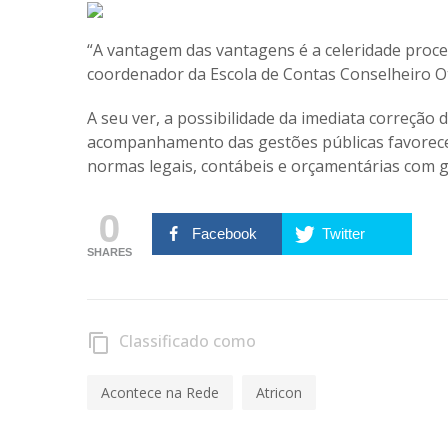
“A vantagem das vantagens é a celeridade proces
coordenador da Escola de Contas Conselheiro Otac
A seu ver, a possibilidade da imediata correção
acompanhamento das gestões públicas favorece
normas legais, contábeis e orçamentárias com gr
0
Facebook
Twitter
SHARES
Classificado como
content_copy
Acontece na Rede
Atricon