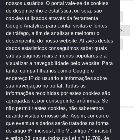
NUVEM DE TAGS
nossos usuários. O portal vale-se de cookies
de desempenho e estatística, ou seja, são
Acontece na Rede
AGU
AMM
Artigos
cookies utilizados através da ferramenta
Google Analytics para contar visitas e fontes
Atricon
Audicom
CAU-MT
CGE
CGU
de tráfego, a fim de analisar e melhorar o
desempenho do nosso website. Através destes
CREA-MT
Eventos
MPC-MT
MPE-MT
dados estatísticos conseguimos saber quais
são as páginas mais e menos populares e a
MPF
Notícias
PF
PGE-MT
PGR
visualizar a navegabilidade pelo website. Para
tanto, compartilhamos com o Google o
Receita Federal
Sem categoria
Senado
endereço IP do usuário e informações sobre
TCE-MT
TCU
TRE
sua navegação no portal. Todas as
informações recolhidas por estes cookies são
agregadas e, por conseguinte, anônimas. Se
REDE NOS ESTADOS
não permitir estes cookies, não saberemos
quando visitou o nosso site. Assim, concordo
Mato Grosso do Sul
que eventuais dados serão tratados na forma
Paraná
do artigo 6º, incisos I, III e VI; artigo 7º, inciso I,
Nacional
e artigo 23, caput, todos da Lei n.º 13.709, de