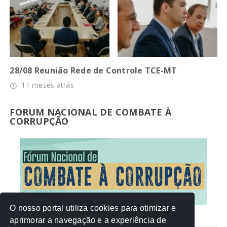
28/08 Reunião Rede de Controle TCE-MT
11 meses atrás
access_time
FORUM NACIONAL DE COMBATE À
CORRUPÇÃO
O nosso portal utiliza cookies para otimizar e
aprimorar a navegação e a experiência de