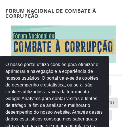
FORUM NACIONAL DE COMBATE À
CORRUPÇÃO
O nosso portal utiliza cookies para otimizar e
aprimorar a navegação e a experiência de
NUVEM DE TAGS
nossos usuários. O portal vale-se de cookies
de desempenho e estatística, ou seja, são
Acontece na Rede
AGU
AMM
Artigos
cookies utilizados através da ferramenta
Google Analytics para contar visitas e fontes
Atricon
Audicom
CAU-MT
CGE
CGU
de tráfego, a fim de analisar e melhorar o
desempenho do nosso website. Através destes
CREA-MT
Eventos
MPC-MT
MPE-MT
dados estatísticos conseguimos saber quais
são as páginas mais e menos populares e a