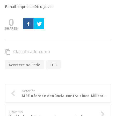
E-mail:
imprensa@tcu.gov.br
0
SHARES
Classificado como
content_copy
Acontece na Rede
TCU
Anterior
MPE oferece denúncia contra cinco Militares
Próxima