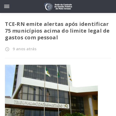
TCE-RN emite alertas após identificar
75 municípios acima do limite legal de
gastos com pessoal
9 anos atrás
access_time