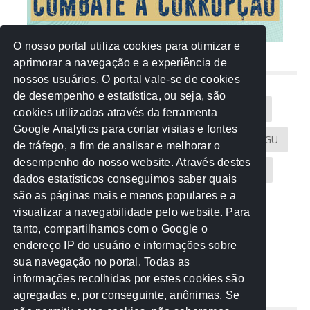
O nosso portal utiliza cookies para otimizar e
aprimorar a navegação e a experiência de
NUVEM DE TAGS
nossos usuários. O portal vale-se de cookies
de desempenho e estatística, ou seja, são
Acontece na Rede
AGU
AMM
Artigos
cookies utilizados através da ferramenta
Google Analytics para contar visitas e fontes
Atricon
Audicom
CAU-MT
CGE
CGU
de tráfego, a fim de analisar e melhorar o
desempenho do nosso website. Através destes
CREA-MT
Eventos
MPC-MT
MPE-MT
dados estatísticos conseguimos saber quais
são as páginas mais e menos populares e a
MPF
Notícias
PF
PGE-MT
PGR
visualizar a navegabilidade pelo website. Para
tanto, compartilhamos com o Google o
Receita Federal
Sem categoria
Senado
endereço IP do usuário e informações sobre
TCE-MT
TCU
TRE
sua navegação no portal. Todas as
informações recolhidas por estes cookies são
agregadas e, por conseguinte, anônimas. Se
REDE NOS ESTADOS