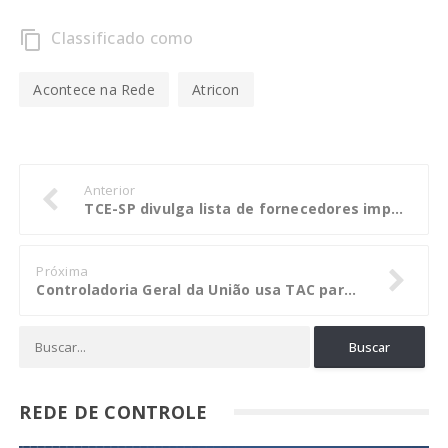
Classificado como
content_copy
Acontece na Rede
Atricon
Anterior
TCE-SP divulga lista de fornecedores impedidos de serem contratados
Próxima
Controladoria Geral da União usa TAC para acelerar a punição de servidores
REDE DE CONTROLE