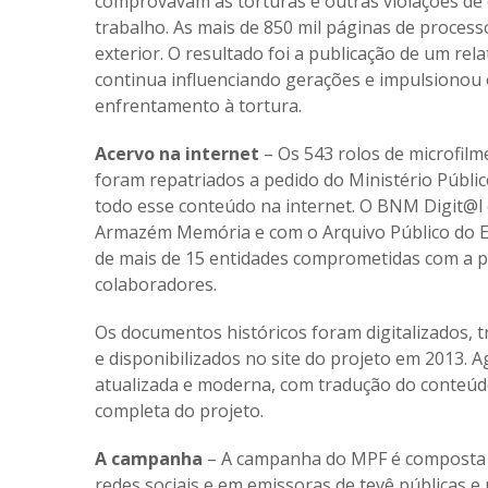
comprovavam as torturas e outras violações de d
trabalho. As mais de 850 mil páginas de proces
exterior. O resultado foi a publicação de um rel
continua influenciando gerações e impulsionou
enfrentamento à tortura.
Acervo na internet
– Os 543 rolos de microfilm
foram repatriados a pedido do Ministério Públic
todo esse conteúdo na internet. O BNM Digit@l 
Armazém Memória e com o Arquivo Público do Es
de mais de 15 entidades comprometidas com a 
colaboradores.
Os documentos históricos foram digitalizados, 
e disponibilizados no site do projeto em 2013. 
atualizada e moderna, com tradução do conteúdo
completa do projeto
.
A campanha
– A campanha do MPF é composta p
redes sociais e em emissoras de tevê públicas e 