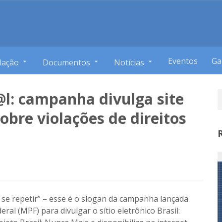
Eventos
Ga
lação
Documentos
Notícias
@l: campanha divulga site
bre violações de direitos
 se repetir” – esse é o slogan da campanha lançada
deral (MPF) para divulgar o sítio eletrônico
Brasil: