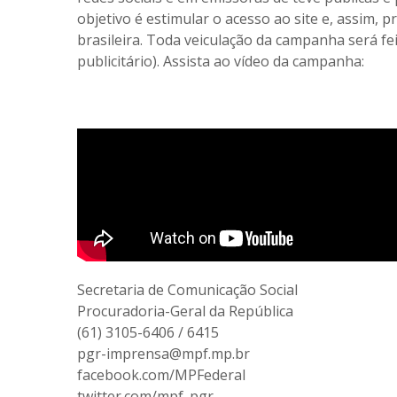
objetivo é estimular o acesso ao site e, assim,
brasileira. Toda veiculação da campanha será f
publicitário). Assista ao vídeo da campanha:
Secretaria de Comunicação Social
Procuradoria-Geral da República
(61) 3105-6406 / 6415
pgr-imprensa@mpf.mp.br
facebook.com/MPFederal
twitter.com/mpf_pgr