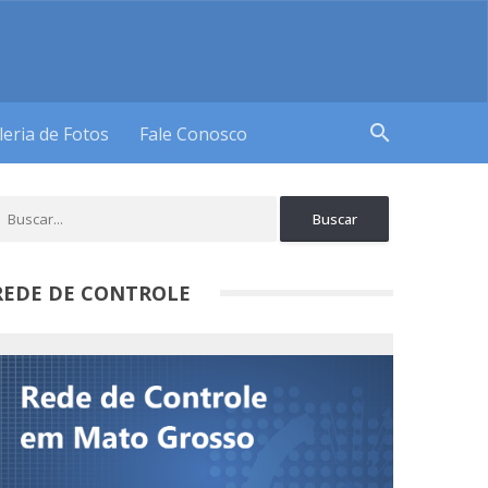
search
leria de Fotos
Fale Conosco
REDE DE CONTROLE