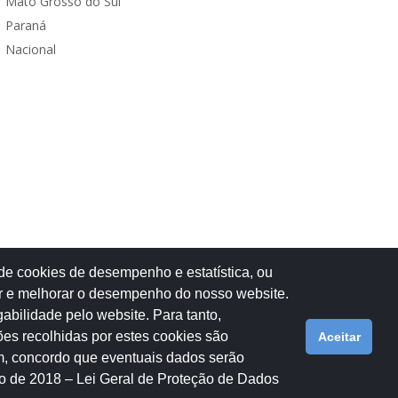
Mato Grosso do Sul
Paraná
Nacional
 de cookies de desempenho e estatística, ou
isar e melhorar o desempenho do nosso website.
abilidade pelo website. Para tanto,
es recolhidas por estes cookies são
Aceitar
im, concordo que eventuais dados serão
tícias
Eventos
Galeria de Fotos
Fale Conosco
agosto de 2018 – Lei Geral de Proteção de Dados