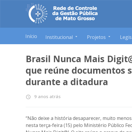
Início
Institucional
Projetos
Legis
Brasil Nunca Mais Digit
que reúne documentos so
durante a ditadura
9 anos atrás
access_time
“Não deixe a história desaparecer, muito menos
nesta terça-feira (15) pelo Ministério Público Fe