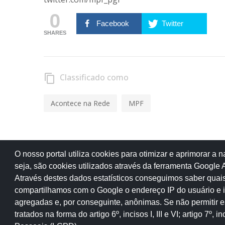
0
Facebook
Twitter
SHARES
Classificado como
content_copy
Acontece na Rede
MPF
Anterior
O nosso portal utiliza cookies para otimizar e aprimorar a
CGU, PF e MPF deflagram operações de combate à corrupção na Bahia
seja, são cookies utilizados através da ferramenta Google A
Através destes dados estatísticos conseguimos saber quais
compartilhamos com o Google o endereço IP do usuário e i
agregadas e, por conseguinte, anônimas. Se não permitir 
© 2018 Copyright Rede de Controle.
Iní
tratados na forma do artigo 6º, incisos I, III e VI; artigo 7º
Todos os direitos são reservados