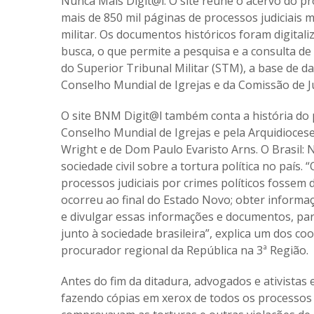
Nunca Mais Digit@l
. O site reúne o acervo do pr
mais de 850 mil páginas de processos judiciais 
militar. Os documentos históricos foram digital
busca, o que permite a pesquisa e a consulta de
do Superior Tribunal Militar (STM), a base de d
Conselho Mundial de Igrejas e da Comissão de Ju
O site BNM Digit@l também conta a história do 
Conselho Mundial de Igrejas e pela Arquidioces
Wright e de Dom Paulo Evaristo Arns. O Brasil: 
sociedade civil sobre a tortura política no país. 
processos judiciais por crimes políticos fossem 
ocorreu ao final do Estado Novo; obter informaç
e divulgar essas informações e documentos, pa
junto à sociedade brasileira”, explica um dos c
procurador regional da República na 3ª Região.
Antes do fim da ditadura, advogados e ativista
fazendo cópias em xerox de todos os processos