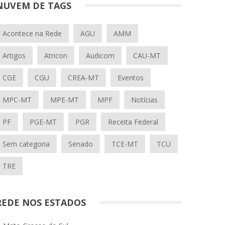
NUVEM DE TAGS
Acontece na Rede
AGU
AMM
Artigos
Atricon
Audicom
CAU-MT
CGE
CGU
CREA-MT
Eventos
MPC-MT
MPE-MT
MPF
Notícias
PF
PGE-MT
PGR
Receita Federal
Sem categoria
Senado
TCE-MT
TCU
TRE
REDE NOS ESTADOS