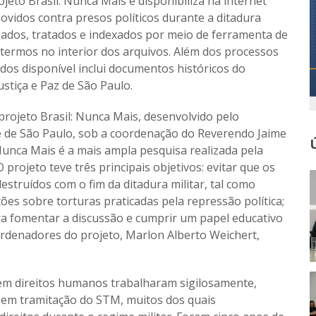
ojeto Brasil: Nunca Mais e disponibiliza na internet
movidos contra presos políticos durante a ditadura
izados, tratados e indexados por meio de ferramenta de
 termos no interior dos arquivos. Além dos processos
ados disponível inclui documentos históricos do
stiça e Paz de São Paulo.
projeto Brasil: Nunca Mais, desenvolvido pelo
e de São Paulo, sob a coordenação do Reverendo Jaime
Nunca Mais é a mais ampla pesquisa realizada pela
“O projeto teve três principais objetivos: evitar que os
destruídos com o fim da ditadura militar, tal como
ões sobre torturas praticadas pela repressão política;
ra fomentar a discussão e cumprir um papel educativo
oordenadores do projeto, Marlon Alberto Weichert,
s em direitos humanos trabalharam sigilosamente,
 em tramitação do STM, muitos dos quais