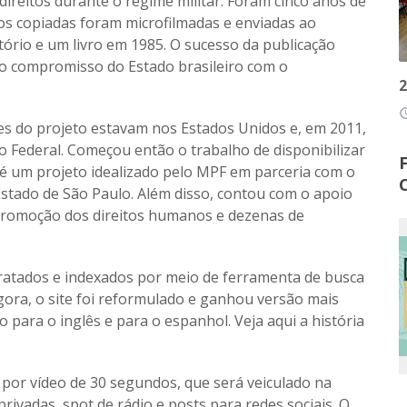
ireitos durante o regime militar. Foram cinco anos de
sos copiadas foram microfilmadas e enviadas ao
atório e um livro em 1985. O sucesso da publicação
 o compromisso do Estado brasileiro com o
2
access
es do projeto estavam nos Estados Unidos e, em 2011,
o Federal. Começou então o trabalho de disponibilizar
é um projeto idealizado pelo MPF em parceria com o
tado de São Paulo. Além disso, contou com o apoio
promoção dos direitos humanos e dezenas de
tratados e indexados por meio de ferramenta de busca
Agora, o site foi reformulado e ganhou versão mais
 para o inglês e para o espanhol.
Veja aqui a história
or vídeo de 30 segundos, que será veiculado na
privadas, spot de rádio e posts para redes sociais. O