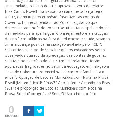
de 2016, gestão de Rosângela Aparecida Nervis. Por
unanimidade, o Pleno do TCE aprovou o voto do relator
José Carlos Novelli, na sessão plenária desta terça-feira,
04/07, e emitiu parecer prévio, favorável, às contas de
Governo. Foi recomendado ao Poder Legislativo que
determine ao Chefe do Poder Executivo Municipal a adoção
de medidas para aperfeiçoar o planejamento e a execução
das políticas públicas na área da educação e saúde, visando
uma mudança positiva na situação avaliada pelo TCE. O
relator fez questão de ressaltar que os indicadores serão
observados quando da apreciação das contas de governo
relativas ao exercício de 2017. Em seu relatório, foram
apontadas fragilidades no setor da educação, em relação a
Taxa de Cobertura Potencial na Educação Infantil – 0 a 6
anos; proporção de Escolas Municipais com Nota na Prova
Brasil (Matemática 4ª Série/5º Ano) inferior à média do Brasil
(2014) e proporção de Escolas Municipais com Nota na
Prova Brasil (Português 4º Série/5º Ano) inferior à m
0
SHARES