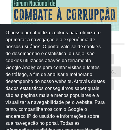
O nosso portal utiliza cookies para otimizar e
aprimorar a navegação e a experiência de
NUVEM DE TAGS
nossos usuários. O portal vale-se de cookies
de desempenho e estatística, ou seja, são
Acontece na Rede
AGU
AMM
Artigos
cookies utilizados através da ferramenta
Google Analytics para contar visitas e fontes
Atricon
Audicom
CAU-MT
CGE
CGU
de tráfego, a fim de analisar e melhorar o
desempenho do nosso website. Através destes
CREA-MT
Eventos
MPC-MT
MPE-MT
dados estatísticos conseguimos saber quais
são as páginas mais e menos populares e a
MPF
Notícias
PF
PGE-MT
PGR
visualizar a navegabilidade pelo website. Para
tanto, compartilhamos com o Google o
Receita Federal
Sem categoria
Senado
endereço IP do usuário e informações sobre
TCE-MT
TCU
TRE
sua navegação no portal. Todas as