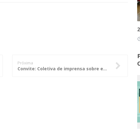
2
access
Próxima
Convite: Coletiva de imprensa sobre eventos do Grupo de Trabalho Anticorrupção do G20