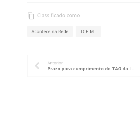
Classificado como
content_copy
Acontece na Rede
TCE-MT
Anterior
Prazo para cumprimento do TAG da LAI termina este mês e prefeitura de Cáceres se antecipa