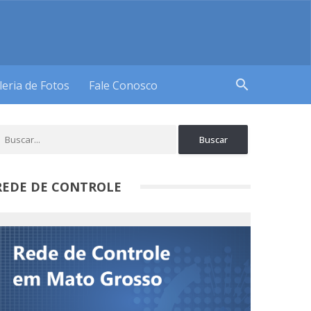
search
leria de Fotos
Fale Conosco
REDE DE CONTROLE