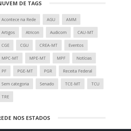
NUVEM DE TAGS
Acontece na Rede
AGU
AMM
Artigos
Atricon
Audicom
CAU-MT
CGE
CGU
CREA-MT
Eventos
MPC-MT
MPE-MT
MPF
Notícias
PF
PGE-MT
PGR
Receita Federal
Sem categoria
Senado
TCE-MT
TCU
TRE
REDE NOS ESTADOS