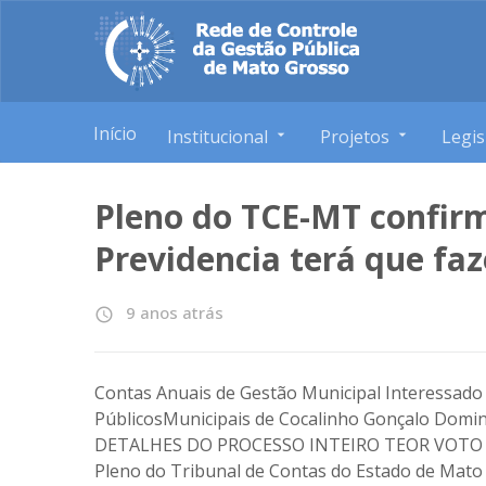
Início
Institucional
Projetos
Legis
Pleno do TCE-MT confirm
Previdencia terá que fa
9 anos atrás
access_time
Contas Anuais de Gestão Municipal Interessado p
PúblicosMunicipais de Cocalinho Gonçalo D
DETALHES DO PROCESSO INTEIRO TEOR VOTO 
Pleno do Tribunal de Contas do Estado de Mato 