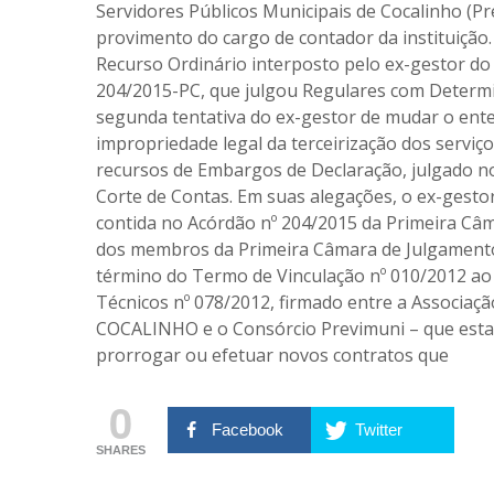
Servidores Públicos Municipais de Cocalinho (Pr
provimento do cargo de contador da instituição
Recurso Ordinário interposto pelo ex-gestor do
204/2015-PC, que julgou Regulares com Determin
segunda tentativa do ex-gestor de mudar o ent
impropriedade legal da terceirização dos serviço
recursos de Embargos de Declaração, julgado no
Corte de Contas. Em suas alegações, o ex-gesto
contida no Acórdão nº 204/2015 da Primeira Câ
dos membros da Primeira Câmara de Julgamento
término do Termo de Vinculação nº 010/2012 ao 
Técnicos nº 078/2012, firmado entre a Associa
COCALINHO e o Consórcio Previmuni – que estará
prorrogar ou efetuar novos contratos que
0
Facebook
Twitter
SHARES