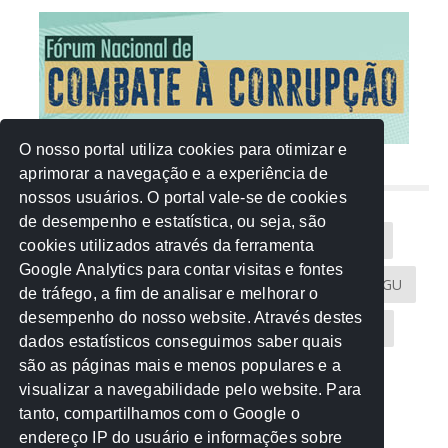
O nosso portal utiliza cookies para otimizar e
aprimorar a navegação e a experiência de
NUVEM DE TAGS
nossos usuários. O portal vale-se de cookies
de desempenho e estatística, ou seja, são
Acontece na Rede
AGU
AMM
Artigos
cookies utilizados através da ferramenta
Google Analytics para contar visitas e fontes
Atricon
Audicom
CAU-MT
CGE
CGU
de tráfego, a fim de analisar e melhorar o
desempenho do nosso website. Através destes
CREA-MT
Eventos
MPC-MT
MPE-MT
dados estatísticos conseguimos saber quais
são as páginas mais e menos populares e a
MPF
Notícias
PF
PGE-MT
PGR
visualizar a navegabilidade pelo website. Para
tanto, compartilhamos com o Google o
Receita Federal
Sem categoria
Senado
endereço IP do usuário e informações sobre