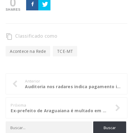
0
SHARES
Classificado como
content_copy
Acontece na Rede
TCE-MT
Anterior
Auditoria nos radares indica pagamento indevido a empresa e pessoalidade na Jari
Próxima
Ex-prefeito de Araguaiana é multado em 11 UPFs por descumprir decisão do TCE