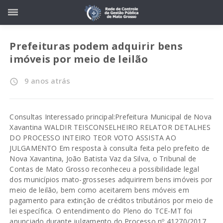
Prefeituras podem adquirir bens
imóveis por meio de leilão
9 anos atrás
access_time
Consultas Interessado principal:Prefeitura Municipal de Nova
Xavantina WALDIR TEISCONSELHEIRO RELATOR DETALHES
DO PROCESSO INTEIRO TEOR VOTO ASSISTA AO
JULGAMENTO Em resposta à consulta feita pelo prefeito de
Nova Xavantina, João Batista Vaz da Silva, o Tribunal de
Contas de Mato Grosso reconheceu a possibilidade legal
dos municípios mato-grosseses adquirirem bens imóveis por
meio de leilão, bem como aceitarem bens móveis em
pagamento para extinção de créditos tributários por meio de
lei específica. O entendimento do Pleno do TCE-MT foi
anunciado durante julgamento do Processo nº 41270/2017,