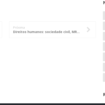
Próxima
Direitos humanos: sociedade civil, MRE e SDH discutem compromissos assumidos internacionalmente pelo Brasil