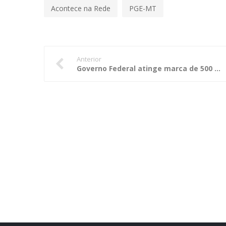
Acontece na Rede
PGE-MT
Anterior
Governo Federal atinge marca de 500 mil pedidos de acesso à informação