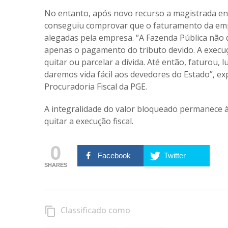
No entanto, após novo recurso a magistrada ent
conseguiu comprovar que o faturamento da emp
alegadas pela empresa. “A Fazenda Pública não 
apenas o pagamento do tributo devido. A execuç
quitar ou parcelar a dívida. Até então, faturou
daremos vida fácil aos devedores do Estado”, ex
Procuradoria Fiscal da PGE.
A integralidade do valor bloqueado permanece à
quitar a execução fiscal.
0
Facebook
Twitter
SHARES
Classificado como
content_copy