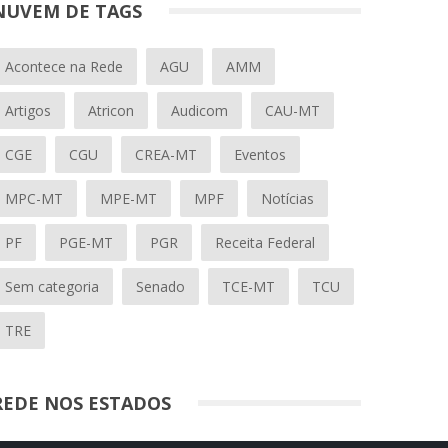
NUVEM DE TAGS
Acontece na Rede
AGU
AMM
Artigos
Atricon
Audicom
CAU-MT
CGE
CGU
CREA-MT
Eventos
MPC-MT
MPE-MT
MPF
Notícias
PF
PGE-MT
PGR
Receita Federal
Sem categoria
Senado
TCE-MT
TCU
TRE
REDE NOS ESTADOS