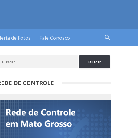
search
leria de Fotos
Fale Conosco
REDE DE CONTROLE