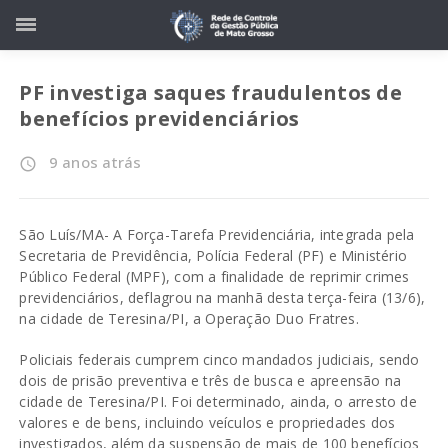
PF investiga saques fraudulentos de
benefícios previdenciários
9 anos atrás
access_time
São Luís/MA- A Força-Tarefa Previdenciária, integrada pela
Secretaria de Previdência, Polícia Federal (PF) e Ministério
Público Federal (MPF), com a finalidade de reprimir crimes
previdenciários, deflagrou na manhã desta terça-feira (13/6),
na cidade de Teresina/PI, a Operação Duo Fratres.
Policiais federais cumprem cinco mandados judiciais, sendo
dois de prisão preventiva e três de busca e apreensão na
cidade de Teresina/PI. Foi determinado, ainda, o arresto de
valores e de bens, incluindo veículos e propriedades dos
investigados, além da suspensão de mais de 100 benefícios