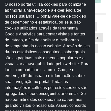
O nosso portal utiliza cookies para otimizar e
aprimorar a navegação e a experiência de
NUVEM DE TAGS
nossos usuários. O portal vale-se de cookies
de desempenho e estatística, ou seja, são
Acontece na Rede
AGU
AMM
Artigos
cookies utilizados através da ferramenta
Google Analytics para contar visitas e fontes
Atricon
Audicom
CAU-MT
CGE
CGU
de tráfego, a fim de analisar e melhorar o
desempenho do nosso website. Através destes
CREA-MT
Eventos
MPC-MT
MPE-MT
dados estatísticos conseguimos saber quais
são as páginas mais e menos populares e a
MPF
Notícias
PF
PGE-MT
PGR
visualizar a navegabilidade pelo website. Para
tanto, compartilhamos com o Google o
Receita Federal
Sem categoria
Senado
endereço IP do usuário e informações sobre
TCE-MT
TCU
TRE
sua navegação no portal. Todas as
informações recolhidas por estes cookies são
agregadas e, por conseguinte, anônimas. Se
REDE NOS ESTADOS
não permitir estes cookies, não saberemos
quando visitou o nosso site. Assim, concordo
Mato Grosso do Sul