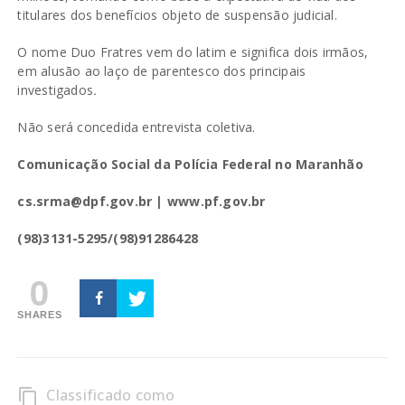
titulares dos benefícios objeto de suspensão judicial.
O nome Duo Fratres vem do latim e significa dois irmãos,
em alusão ao laço de parentesco dos principais
investigados
.
Não será concedida entrevista coletiva.
Comunicação Social da Polícia Federal no Maranhão
cs.srma@dpf.gov.br | www.pf.gov.br
(98)3131-5295/(98)91286428
0
SHARES
Classificado como
content_copy