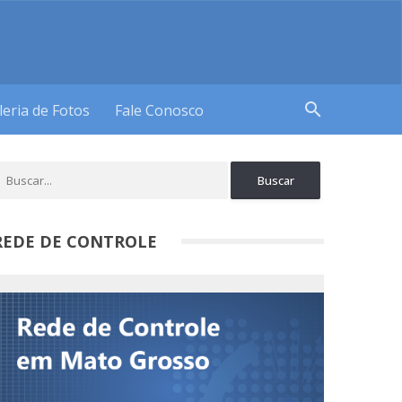
search
leria de Fotos
Fale Conosco
REDE DE CONTROLE