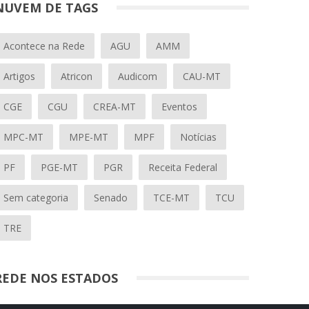
NUVEM DE TAGS
Acontece na Rede
AGU
AMM
Artigos
Atricon
Audicom
CAU-MT
CGE
CGU
CREA-MT
Eventos
MPC-MT
MPE-MT
MPF
Notícias
PF
PGE-MT
PGR
Receita Federal
Sem categoria
Senado
TCE-MT
TCU
TRE
REDE NOS ESTADOS