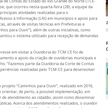
al de Contas do Estado do Rio Grande do Norte (TCE-
se, que ocorreu nesta quarta-feira (28), a equipe da
rincipais atividades realizadas para o
cesso à Informação (LAI) em municípios e apoio para
2
as, através de visitas técnicas em Prefeituras e
os para Ouvir”), além de outras iniciativas, como
access
esentou o sistema utilizado para recepção de demandas
resse em visitar a Ouvidoria do TCM-CE foi de
mento e apoio da criação de ouvidorias municipais e
lho. “Fazemos parte da Ouvidoria da Corte de Contas
xperiências realizadas pelo TCM-CE para desenvolver
projeto “Caminhos para Ouvir”, realizado em 2016,
e orientar, de perto, a possível implementação, em
or de atendimento ao cidadão, assim como disseminar
úblicas. Acerca dos atendimentos realizados, o ouvidor