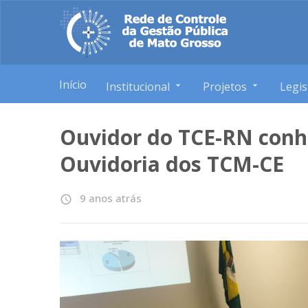
Início
Institucional
Projetos
Legis
Ouvidor do TCE-RN conh
Ouvidoria dos TCM-CE
9 anos atrás
access_time