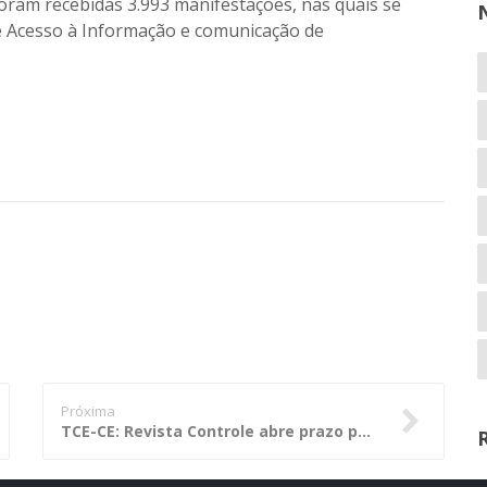
 foram recebidas 3.993 manifestações, nas quais se
de Acesso à Informação e comunicação de
Próxima
TCE-CE: Revista Controle abre prazo para recebimento de artigos inéditos em nova plataforma