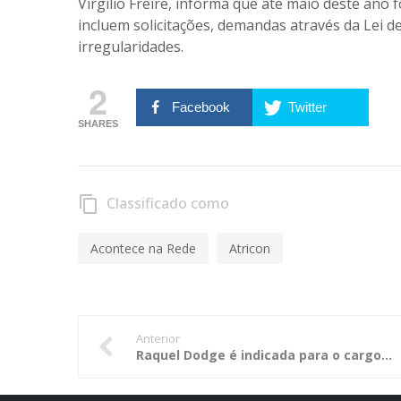
Virgílio Freire, informa que até maio deste ano
incluem solicitações, demandas através da Lei 
irregularidades.
2
Facebook
Twitter
SHARES
Classificado como
content_copy
Acontece na Rede
Atricon
Anterior
Raquel Dodge é indicada para o cargo de procuradora-geral da República