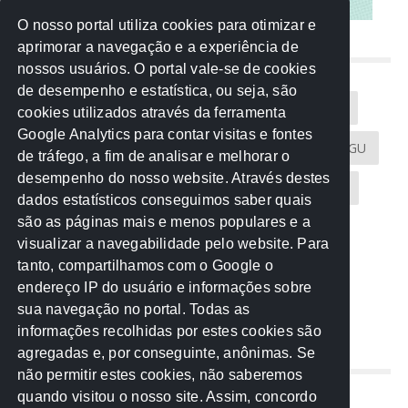
O nosso portal utiliza cookies para otimizar e
aprimorar a navegação e a experiência de
NUVEM DE TAGS
nossos usuários. O portal vale-se de cookies
de desempenho e estatística, ou seja, são
Acontece na Rede
AGU
AMM
Artigos
cookies utilizados através da ferramenta
Google Analytics para contar visitas e fontes
Atricon
Audicom
CAU-MT
CGE
CGU
de tráfego, a fim de analisar e melhorar o
desempenho do nosso website. Através destes
CREA-MT
Eventos
MPC-MT
MPE-MT
dados estatísticos conseguimos saber quais
são as páginas mais e menos populares e a
MPF
Notícias
PF
PGE-MT
PGR
visualizar a navegabilidade pelo website. Para
tanto, compartilhamos com o Google o
Receita Federal
Sem categoria
Senado
endereço IP do usuário e informações sobre
TCE-MT
TCU
TRE
sua navegação no portal. Todas as
informações recolhidas por estes cookies são
agregadas e, por conseguinte, anônimas. Se
REDE NOS ESTADOS
não permitir estes cookies, não saberemos
quando visitou o nosso site. Assim, concordo