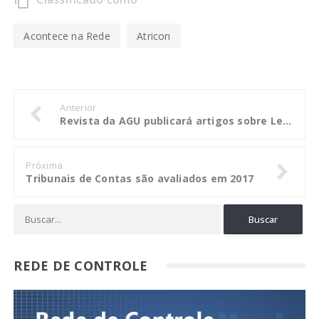
content_copy
Acontece na Rede
Atricon
Anterior
Revista da AGU publicará artigos sobre Lei Anticorrupção e leniência
Próxima
Tribunais de Contas são avaliados em 2017
REDE DE CONTROLE