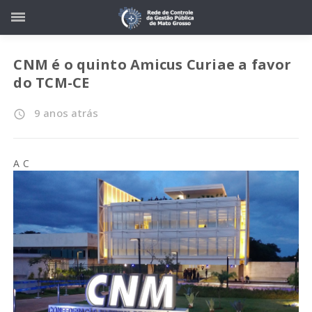
CNM é o quinto Amicus Curiae a favor
do TCM-CE
9 anos atrás
access_time
A C