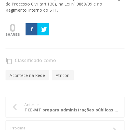
de Processo Civil (art.138), na Lei nº 9868/99 e no
Regimento Interno do STF.
0
SHARES
Classificado como
content_copy
Acontece na Rede
Atricon
Anterior
TCE-MT prepara administrações públicas para unir planejamento estratégico ao Plano Plurianual
Próxima