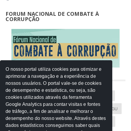
FORUM NACIONAL DE COMBATE À
CORRUPÇÃO
O nosso portal utiliza cookies para otimizar e
aprimorar a navegação e a experiência de
NUVEM DE TAGS
nossos usuários. O portal vale-se de cookies
de desempenho e estatística, ou seja, são
Acontece na Rede
AGU
AMM
Artigos
cookies utilizados através da ferramenta
Google Analytics para contar visitas e fontes
Atricon
Audicom
CAU-MT
CGE
CGU
de tráfego, a fim de analisar e melhorar o
desempenho do nosso website. Através destes
CREA-MT
Eventos
MPC-MT
MPE-MT
dados estatísticos conseguimos saber quais