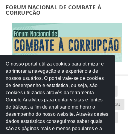
FORUM NACIONAL DE COMBATE À
CORRUPÇÃO
O nosso portal utiliza cookies para otimizar e
aprimorar a navegação e a experiência de
NUVEM DE TAGS
nossos usuários. O portal vale-se de cookies
de desempenho e estatística, ou seja, são
Acontece na Rede
AGU
AMM
Artigos
cookies utilizados através da ferramenta
Google Analytics para contar visitas e fontes
Atricon
Audicom
CAU-MT
CGE
CGU
de tráfego, a fim de analisar e melhorar o
desempenho do nosso website. Através destes
CREA-MT
Eventos
MPC-MT
MPE-MT
dados estatísticos conseguimos saber quais
são as páginas mais e menos populares e a
MPF
Notícias
PF
PGE-MT
PGR