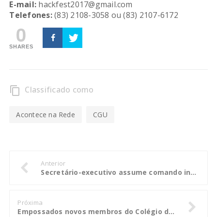
E-mail:
hackfest2017@gmail.com
Telefones:
(83) 2108-3058 ou (83) 2107-6172
0
SHARES
Classificado como
content_copy
Acontece na Rede
CGU
Anterior
Secretário-executivo assume comando interino do Ministério da Transparência
Próxima
Empossados novos membros do Colégio de Procuradores da PGE