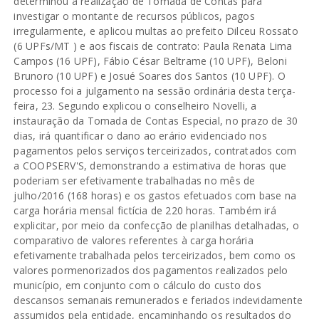
determinou a realização de Tomada de Contas para
investigar o montante de recursos públicos, pagos
irregularmente, e aplicou multas ao prefeito Dilceu Rossato
(6 UPFs/MT ) e aos fiscais de contrato: Paula Renata Lima
Campos (16 UPF), Fábio César Beltrame (10 UPF), Beloni
Brunoro (10 UPF) e Josué Soares dos Santos (10 UPF). O
processo foi a julgamento na sessão ordinária desta terça-
feira, 23. Segundo explicou o conselheiro Novelli, a
instauração da Tomada de Contas Especial, no prazo de 30
dias, irá quantificar o dano ao erário evidenciado nos
pagamentos pelos serviços terceirizados, contratados com
a COOPSERV'S, demonstrando a estimativa de horas que
poderiam ser efetivamente trabalhadas no mês de
julho/2016 (168 horas) e os gastos efetuados com base na
carga horária mensal fictícia de 220 horas. Também irá
explicitar, por meio da confecção de planilhas detalhadas, o
comparativo de valores referentes à carga horária
efetivamente trabalhada pelos terceirizados, bem como os
valores pormenorizados dos pagamentos realizados pelo
município, em conjunto com o cálculo do custo dos
descansos semanais remunerados e feriados indevidamente
assumidos pela entidade, encaminhando os resultados do