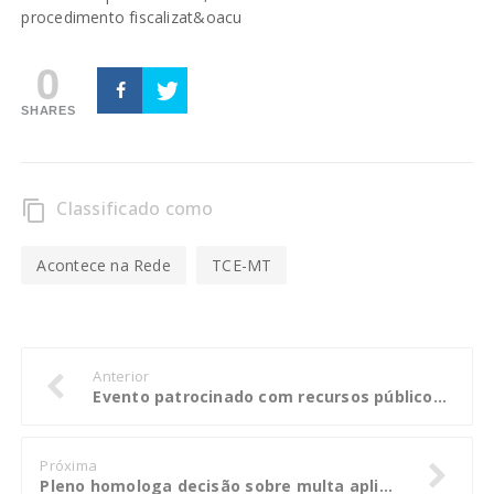
procedimento fiscalizat&oacu
0
SHARES
Classificado como
content_copy
Acontece na Rede
TCE-MT
Anterior
Evento patrocinado com recursos públicos pode ter cobrança de ingresso
Próxima
Pleno homologa decisão sobre multa aplicada a vereador de Primavera do Leste