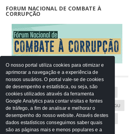
FORUM NACIONAL DE COMBATE À
CORRUPÇÃO
O nosso portal utiliza cookies para otimizar e
aprimorar a navegação e a experiência de
NUVEM DE TAGS
nossos usuários. O portal vale-se de cookies
de desempenho e estatística, ou seja, são
Acontece na Rede
AGU
AMM
Artigos
cookies utilizados através da ferramenta
Google Analytics para contar visitas e fontes
Atricon
Audicom
CAU-MT
CGE
CGU
de tráfego, a fim de analisar e melhorar o
desempenho do nosso website. Através destes
CREA-MT
Eventos
MPC-MT
MPE-MT
dados estatísticos conseguimos saber quais
são as páginas mais e menos populares e a
MPF
Notícias
PF
PGE-MT
PGR