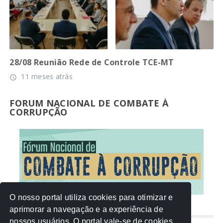
28/08 Reunião Rede de Controle TCE-MT
11 meses atrás
access_time
FORUM NACIONAL DE COMBATE À
CORRUPÇÃO
O nosso portal utiliza cookies para otimizar e
aprimorar a navegação e a experiência de
NUVEM DE TAGS
nossos usuários. O portal vale-se de cookies