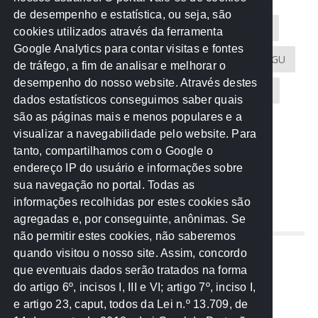
de desempenho e estatística, ou seja, são
Acontece na Rede
AGU
AMM
Artigos
cookies utilizados através da ferramenta
Google Analytics para contar visitas e fontes
Atricon
Audicom
CAU-MT
CGE
CGU
de tráfego, a fim de analisar e melhorar o
desempenho do nosso website. Através destes
CREA-MT
Eventos
MPC-MT
MPE-MT
dados estatísticos conseguimos saber quais
são as páginas mais e menos populares e a
MPF
Notícias
PF
PGE-MT
PGR
visualizar a navegabilidade pelo website. Para
tanto, compartilhamos com o Google o
Receita Federal
Sem categoria
Senado
endereço IP do usuário e informações sobre
TCE-MT
TCU
TRE
sua navegação no portal. Todas as
informações recolhidas por estes cookies são
agregadas e, por conseguinte, anônimas. Se
REDE NOS ESTADOS
não permitir estes cookies, não saberemos
quando visitou o nosso site. Assim, concordo
Mato Grosso do Sul
que eventuais dados serão tratados na forma
Paraná
do artigo 6º, incisos I, III e VI; artigo 7º, inciso I,
Nacional
e artigo 23, caput, todos da Lei n.º 13.709, de