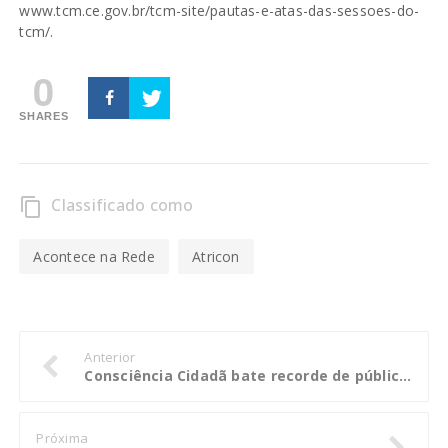
www.tcm.ce.gov.br/tcm-site/pautas-e-atas-das-sessoes-do-
tcm/.
0
SHARES
Classificado como
content_copy
Acontece na Rede
Atricon
Anterior
Consciência Cidadã bate recorde de público em Alta Floreta
Próxima