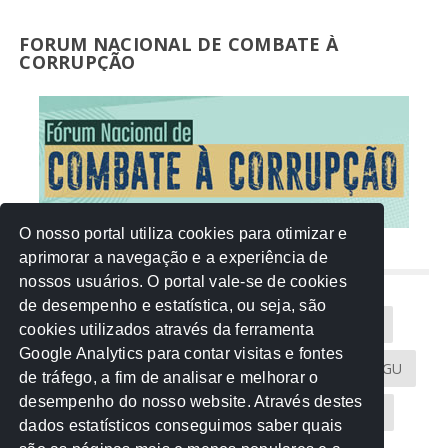
FORUM NACIONAL DE COMBATE À
CORRUPÇÃO
O nosso portal utiliza cookies para otimizar e
aprimorar a navegação e a experiência de
NUVEM DE TAGS
nossos usuários. O portal vale-se de cookies
de desempenho e estatística, ou seja, são
Acontece na Rede
AGU
AMM
Artigos
cookies utilizados através da ferramenta
Google Analytics para contar visitas e fontes
Atricon
Audicom
CAU-MT
CGE
CGU
de tráfego, a fim de analisar e melhorar o
desempenho do nosso website. Através destes
CREA-MT
Eventos
MPC-MT
MPE-MT
dados estatísticos conseguimos saber quais