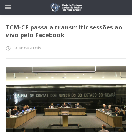
TCM-CE passa a transmitir sessões ao
vivo pelo Facebook
9 anos atrás
access_time