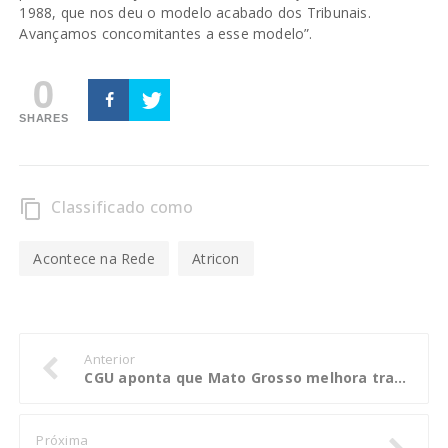
1988, que nos deu o modelo acabado dos Tribunais.
Avançamos concomitantes a esse modelo”.
0
SHARES
Classificado como
content_copy
Acontece na Rede
Atricon
Anterior
CGU aponta que Mato Grosso melhora transparência e obtém nota 9,58
Próxima