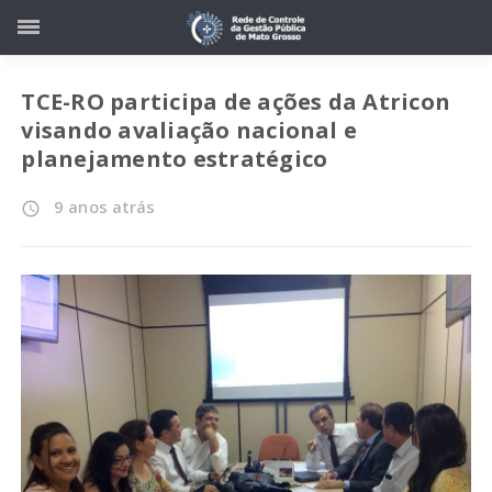
TCE-RO participa de ações da Atricon
visando avaliação nacional e
planejamento estratégico
9 anos atrás
access_time