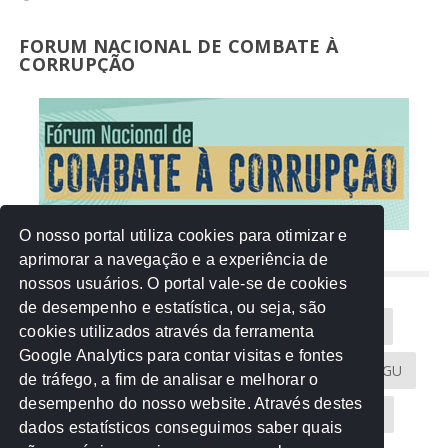
FORUM NACIONAL DE COMBATE À
CORRUPÇÃO
O nosso portal utiliza cookies para otimizar e
aprimorar a navegação e a experiência de
NUVEM DE TAGS
nossos usuários. O portal vale-se de cookies
de desempenho e estatística, ou seja, são
Acontece na Rede
AGU
AMM
Artigos
cookies utilizados através da ferramenta
Google Analytics para contar visitas e fontes
Atricon
Audicom
CAU-MT
CGE
CGU
de tráfego, a fim de analisar e melhorar o
desempenho do nosso website. Através destes
CREA-MT
Eventos
MPC-MT
MPE-MT
dados estatísticos conseguimos saber quais