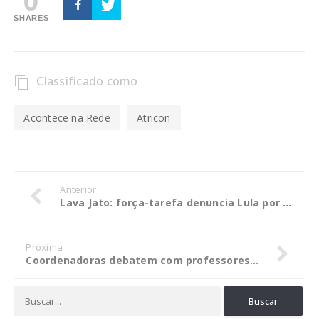
SHARES
Classificado como
content_copy
Acontece na Rede
Atricon
Anterior
Lava Jato: força-tarefa denuncia Lula por corrupção e lavagem relacionadas ao sítio de Atibaia
Próxima
Coordenadoras debatem com professores ajustes em curso de Cidadania