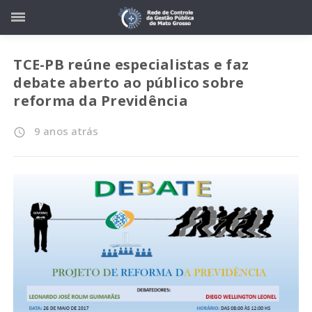
TCE-PB reúne especialistas e faz
debate aberto ao público sobre
reforma da Previdência
9 anos atrás
access_time