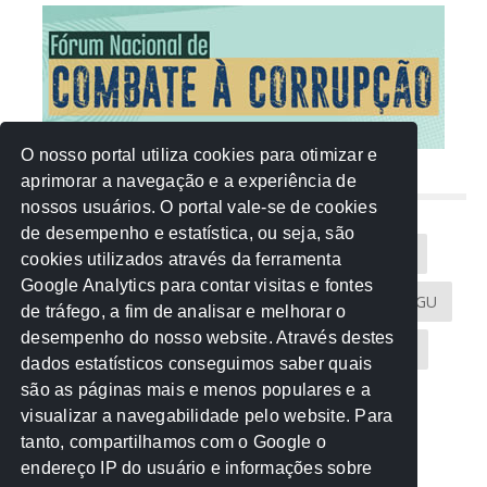
O nosso portal utiliza cookies para otimizar e
aprimorar a navegação e a experiência de
NUVEM DE TAGS
nossos usuários. O portal vale-se de cookies
de desempenho e estatística, ou seja, são
Acontece na Rede
AGU
AMM
Artigos
cookies utilizados através da ferramenta
Google Analytics para contar visitas e fontes
Atricon
Audicom
CAU-MT
CGE
CGU
de tráfego, a fim de analisar e melhorar o
desempenho do nosso website. Através destes
CREA-MT
Eventos
MPC-MT
MPE-MT
dados estatísticos conseguimos saber quais
são as páginas mais e menos populares e a
MPF
Notícias
PF
PGE-MT
PGR
visualizar a navegabilidade pelo website. Para
tanto, compartilhamos com o Google o
Receita Federal
Sem categoria
Senado
endereço IP do usuário e informações sobre