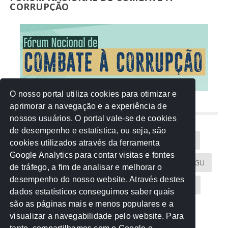
CORRUPÇÃO
O nosso portal utiliza cookies para otimizar e
aprimorar a navegação e a experiência de
NUVEM DE TAGS
nossos usuários. O portal vale-se de cookies
de desempenho e estatística, ou seja, são
Acontece na Rede
AGU
AMM
Artigos
cookies utilizados através da ferramenta
Google Analytics para contar visitas e fontes
Atricon
Audicom
CAU-MT
CGE
CGU
de tráfego, a fim de analisar e melhorar o
desempenho do nosso website. Através destes
CREA-MT
Eventos
MPC-MT
MPE-MT
dados estatísticos conseguimos saber quais
são as páginas mais e menos populares e a
MPF
Notícias
PF
PGE-MT
PGR
visualizar a navegabilidade pelo website. Para