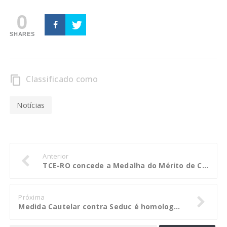
0
SHARES
Classificado como
content_copy
Notícias
Anterior
TCE-RO concede a Medalha do Mérito de Contas ao presidente da Atricon
Próxima
Medida Cautelar contra Seduc é homologada pelo pleno do TCE