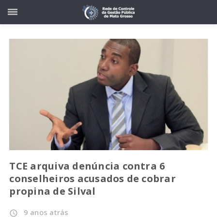
TCE arquiva denúncia contra 6
conselheiros acusados de cobrar
propina de Silval
9 anos atrás
access_time