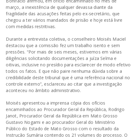
Bonifácio afirmou, em ofício encaminhado no mês de
março, a inexistência de qualquer devassa diante da
fragilidade das acusações feitas pelo ex-secretário, que
chegou a ter vários mandados de prisão e hoje está livre
com medidas restritivas.
Durante a entrevista coletiva, o conselheiro Moisés Maciel
destacou que a comissão fez um trabalho isento e sem
pressões. “Por mais de seis meses, estivemos em várias
diligências solicitando documentações a juíza Selma e
oitivas, inclusive no presídio para esclarecer de modo efetivo
todos os fatos. E que não paire nenhuma dúvida sobre a
credibilidade deste tribunal que é uma referência nacional no
controle externo”, esclareceu ao citar que a investigação
aconteceu no âmbito administrativo.
Moisés apresentou a imprensa cópia dos ofícios
encaminhados ao Procurador Geral da República, Rodrigo
Janot, Procurador Geral da República em Mato Grosso
Gustavo Nogami e ao procurador Geral do Ministério
Público do Estado de Mato Grosso com o resultado da
Instrução Sumária contendo os 21 volumes do processo. O