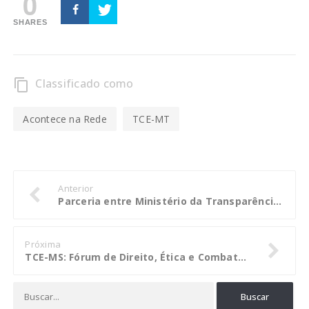
0
SHARES
Classificado como
content_copy
Acontece na Rede
TCE-MT
Anterior
Parceria entre Ministério da Transparência e site Reclame AQUI completa nove meses
Próxima
TCE-MS: Fórum de Direito, Ética e Combate à Corrupção começa na quinta-feira (4)