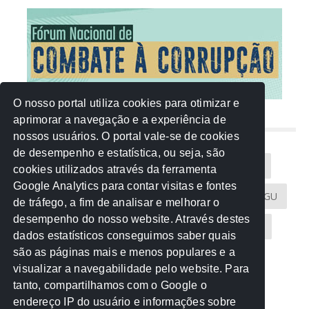
O nosso portal utiliza cookies para otimizar e
aprimorar a navegação e a experiência de
NUVEM DE TAGS
nossos usuários. O portal vale-se de cookies
de desempenho e estatística, ou seja, são
Acontece na Rede
AGU
AMM
Artigos
cookies utilizados através da ferramenta
Google Analytics para contar visitas e fontes
Atricon
Audicom
CAU-MT
CGE
CGU
de tráfego, a fim de analisar e melhorar o
desempenho do nosso website. Através destes
CREA-MT
Eventos
MPC-MT
MPE-MT
dados estatísticos conseguimos saber quais
são as páginas mais e menos populares e a
MPF
Notícias
PF
PGE-MT
PGR
visualizar a navegabilidade pelo website. Para
tanto, compartilhamos com o Google o
Receita Federal
Sem categoria
Senado
endereço IP do usuário e informações sobre