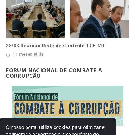
28/08 Reunião Rede de Controle TCE-MT
11 meses atrás
access_time
FORUM NACIONAL DE COMBATE À
CORRUPÇÃO
O nosso portal utiliza cookies para otimizar e
aprimorar a navegação e a experiência de