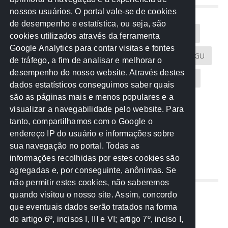
NUVEM DE TAGS
nossos usuários. O portal vale-se de cookies
de desempenho e estatística, ou seja, são
Acontece na Rede
AGU
AMM
Artigos
cookies utilizados através da ferramenta
Google Analytics para contar visitas e fontes
Atricon
Audicom
CAU-MT
CGE
CGU
de tráfego, a fim de analisar e melhorar o
desempenho do nosso website. Através destes
CREA-MT
Eventos
MPC-MT
MPE-MT
dados estatísticos conseguimos saber quais
são as páginas mais e menos populares e a
MPF
Notícias
PF
PGE-MT
PGR
visualizar a navegabilidade pelo website. Para
tanto, compartilhamos com o Google o
Receita Federal
Sem categoria
Senado
endereço IP do usuário e informações sobre
TCE-MT
TCU
TRE
sua navegação no portal. Todas as
informações recolhidas por estes cookies são
agregadas e, por conseguinte, anônimas. Se
REDE NOS ESTADOS
não permitir estes cookies, não saberemos
quando visitou o nosso site. Assim, concordo
Mato Grosso do Sul
que eventuais dados serão tratados na forma
Paraná
do artigo 6º, incisos I, III e VI; artigo 7º, inciso I,