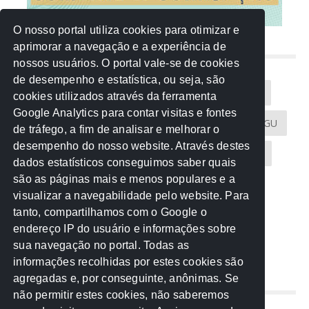
O nosso portal utiliza cookies para otimizar e
aprimorar a navegação e a experiência de
NUVEM DE TAGS
nossos usuários. O portal vale-se de cookies
de desempenho e estatística, ou seja, são
Acontece na Rede
AGU
AMM
Artigos
cookies utilizados através da ferramenta
Google Analytics para contar visitas e fontes
Atricon
Audicom
CAU-MT
CGE
CGU
de tráfego, a fim de analisar e melhorar o
desempenho do nosso website. Através destes
CREA-MT
Eventos
MPC-MT
MPE-MT
dados estatísticos conseguimos saber quais
são as páginas mais e menos populares e a
MPF
Notícias
PF
PGE-MT
PGR
visualizar a navegabilidade pelo website. Para
tanto, compartilhamos com o Google o
Receita Federal
Sem categoria
Senado
endereço IP do usuário e informações sobre
TCE-MT
TCU
TRE
sua navegação no portal. Todas as
informações recolhidas por estes cookies são
agregadas e, por conseguinte, anônimas. Se
REDE NOS ESTADOS
não permitir estes cookies, não saberemos