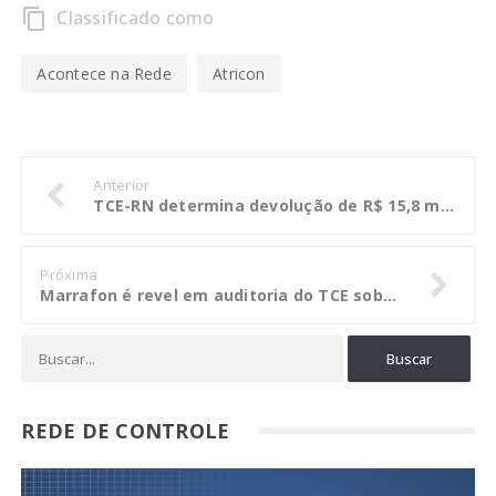
Classificado como
content_copy
Acontece na Rede
Atricon
Anterior
TCE-RN determina devolução de R$ 15,8 milhões sacados de fundo da previdência de Natal
Próxima
Marrafon é revel em auditoria do TCE sobre excesso de licenças de professores
REDE DE CONTROLE