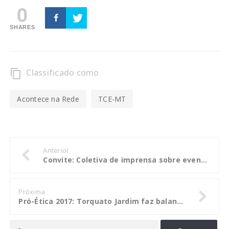
0
SHARES
Classificado como
content_copy
Acontece na Rede
TCE-MT
Anterior
Convite: Coletiva de imprensa sobre eventos do Grupo de Trabalho Anticorrupção do G20
Próxima
Pró-Ética 2017: Torquato Jardim faz balanço positivo dos encontros regionais