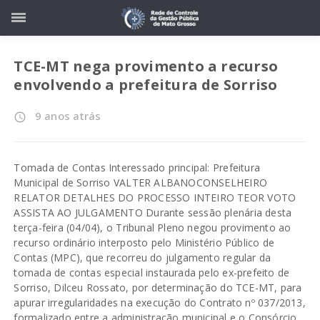
TCE-MT nega provimento a recurso
envolvendo a prefeitura de Sorriso
9 anos atrás
access_time
Tomada de Contas Interessado principal: Prefeitura
Municipal de Sorriso VALTER ALBANOCONSELHEIRO
RELATOR DETALHES DO PROCESSO INTEIRO TEOR VOTO
ASSISTA AO JULGAMENTO Durante sessão plenária desta
terça-feira (04/04), o Tribunal Pleno negou provimento ao
recurso ordinário interposto pelo Ministério Público de
Contas (MPC), que recorreu do julgamento regular da
tomada de contas especial instaurada pelo ex-prefeito de
Sorriso, Dilceu Rossato, por determinação do TCE-MT, para
apurar irregularidades na execução do Contrato nº 037/2013,
formalizado entre a administração municipal e o Consórcio