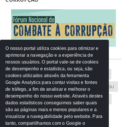
O nosso portal utiliza cookies para otimizar e
aprimorar a navegação e a experiência de
NUVEM DE TAGS
nossos usuários. O portal vale-se de cookies
de desempenho e estatística, ou seja, são
Acontece na Rede
AGU
AMM
Artigos
cookies utilizados através da ferramenta
Google Analytics para contar visitas e fontes
Atricon
Audicom
CAU-MT
CGE
CGU
de tráfego, a fim de analisar e melhorar o
desempenho do nosso website. Através destes
CREA-MT
Eventos
MPC-MT
MPE-MT
dados estatísticos conseguimos saber quais
são as páginas mais e menos populares e a
MPF
Notícias
PF
PGE-MT
PGR
visualizar a navegabilidade pelo website. Para
tanto, compartilhamos com o Google o
Receita Federal
Sem categoria
Senado