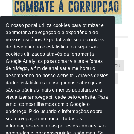
O nosso portal utiliza cookies para otimizar e
aprimorar a navegação e a experiência de
NUVEM DE TAGS
nossos usuários. O portal vale-se de cookies
de desempenho e estatística, ou seja, são
Acontece na Rede
AGU
AMM
Artigos
cookies utilizados através da ferramenta
Google Analytics para contar visitas e fontes
Atricon
Audicom
CAU-MT
CGE
CGU
de tráfego, a fim de analisar e melhorar o
desempenho do nosso website. Através destes
CREA-MT
Eventos
MPC-MT
MPE-MT
dados estatísticos conseguimos saber quais
são as páginas mais e menos populares e a
MPF
Notícias
PF
PGE-MT
PGR
visualizar a navegabilidade pelo website. Para
tanto, compartilhamos com o Google o
Receita Federal
Sem categoria
Senado
endereço IP do usuário e informações sobre
TCE-MT
TCU
TRE
sua navegação no portal. Todas as
informações recolhidas por estes cookies são
agregadas e, por conseguinte, anônimas. Se