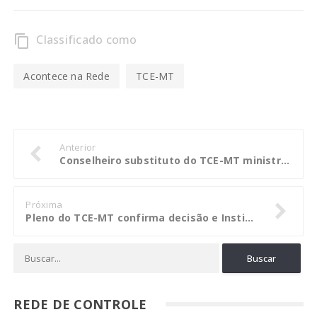
Classificado como
content_copy
Acontece na Rede
TCE-MT
Anterior
Conselheiro substituto do TCE-MT ministra palestra sobre corrupção no serviço público
Próxima
Pleno do TCE-MT confirma decisão e Instituto de Previdencia terá que fazer concurso
REDE DE CONTROLE