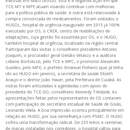
exitosas em Mato Grosso. Esta é a segunda ação em que
TCE-MT e MPE atuam visando contribuir com melhorias
para a política pública de saúde. A outra está relacionada à
compra consorciada de medicamentos. Foram visitados o
HUGOL, hospital de urgência inaugurado em 2015 já 100%
executado por OS, o CRER, centro de reabilitações de
adaptações, cuja gestão foi assumida por OS, e o HUGO,
também hospital de urgência, localizado na região central.
Participaram das visitas o conselheiro presidente Antonio
Joaquim, o procurador geral Getúlio Velasco e a auditora
Lidiane Bortoluzzi, pelo TCE e MPC, o promotor Alexandre
Guedes, pelo MPE, o prefeito Emanuel Pinheiro (que já tinha
ido ao HUGO em janeiro), a secretária de saúde Elizeth
Araujo e o diretor João Hauer, pela Prefeitura de Cuiabá. As
visitas foram articuladas e agendadas com apoio do
presidente do TCE-GO, conselheiro Kennedy Trindade. As
apresentações feitas pelos representantes de OS contaram
com participação do secretário estadual de Saúde de Goiás,
Leonardo Vilela. A boa impressão ocorreu principalmente em
relação ao HUGO, por sua semelhança com PSMC. O HUGO
sofreu uma transformação radical. De 235 leitos e centenas
de macas instaladas nos corredores, o hospital saltou para