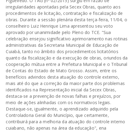
Figueiredo. O TAG (nº 02/2015) surgiu em razão de
irregularidades apontadas pela Secex Obras, quanto aos
procedimentos de licitação, contratação e fiscalização de
obras. Durante a sessão plenária desta terça-feira, 11/04, o
conselheiro Luiz Henrique Lima apresentou seu voto
aprovado por unanimidade pelo Pleno do TCE. "Sua
celebração ensejou significativo aprimoramento nas rotinas
administrativas da Secretaria Municipal de Educação de
Cuiabá, tanto no âmbito dos procedimentos licitatórios
quanto da fiscalização e da execução de obras, oriundos da
cooperação mútua entre a Prefeitura Municipal e o Tribunal
de Contas do Estado de Mato Grosso. Assim, entre os
benefícios advindos desta atuação do controle externo,
mais até do que a correção da maior parte dos problemas
identificados na Representação inicial da Secex Obras,
destaca-se a prevenção de novas falhas e prejuízos, por
meio de ações alinhadas com os normativos legais.
Destaque-se, igualmente, o aprendizado adquirido pela
Controladoria Geral do Município, que certamente,
contribuirá para a melhoria da atuação do controle interno
cuiabano, não apenas na área da educação", ena