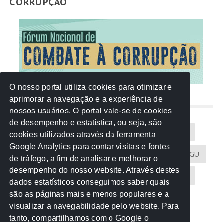
CORRUPÇÃO
O nosso portal utiliza cookies para otimizar e
aprimorar a navegação e a experiência de
NUVEM DE TAGS
nossos usuários. O portal vale-se de cookies
de desempenho e estatística, ou seja, são
Acontece na Rede
AGU
AMM
Artigos
cookies utilizados através da ferramenta
Google Analytics para contar visitas e fontes
Atricon
Audicom
CAU-MT
CGE
CGU
de tráfego, a fim de analisar e melhorar o
desempenho do nosso website. Através destes
CREA-MT
Eventos
MPC-MT
MPE-MT
dados estatísticos conseguimos saber quais
são as páginas mais e menos populares e a
MPF
Notícias
PF
PGE-MT
PGR
visualizar a navegabilidade pelo website. Para
tanto, compartilhamos com o Google o
Receita Federal
Sem categoria
Senado