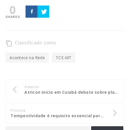
0
SHARES
Classificado como
content_copy
Acontece na Rede
TCE-MT
Anterior
Atricon inicia em Cuiabá debate sobre planejamento estratégico 2018/2023
Próxima
Tempestividade é requisito essencial para admissão de recurso no TCE