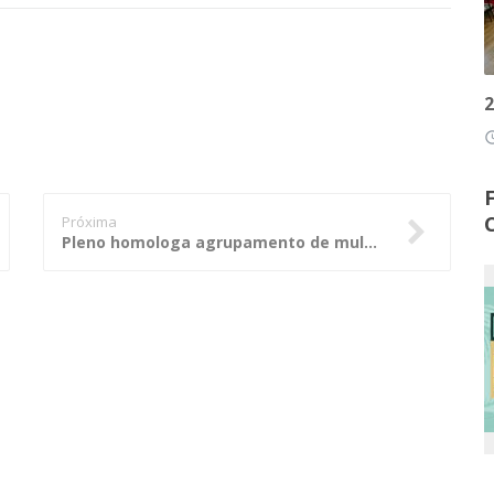
2
access
Próxima
Pleno homologa agrupamento de multas atribuídas a responsáveis por falhas