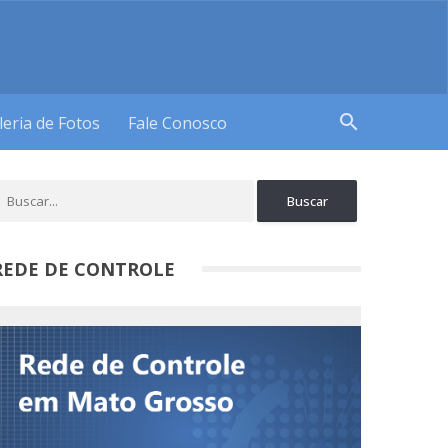
search
leria de Fotos
Fale Conosco
REDE DE CONTROLE