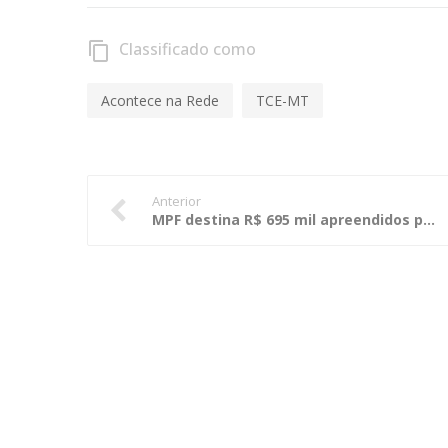
Classificado como
content_copy
Acontece na Rede
TCE-MT
Anterior
MPF destina R$ 695 mil apreendidos para reforma de hospital