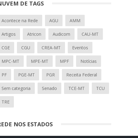
NUVEM DE TAGS
Acontece na Rede
AGU
AMM
Artigos
Atricon
Audicom
CAU-MT
CGE
CGU
CREA-MT
Eventos
MPC-MT
MPE-MT
MPF
Notícias
PF
PGE-MT
PGR
Receita Federal
Sem categoria
Senado
TCE-MT
TCU
TRE
REDE NOS ESTADOS