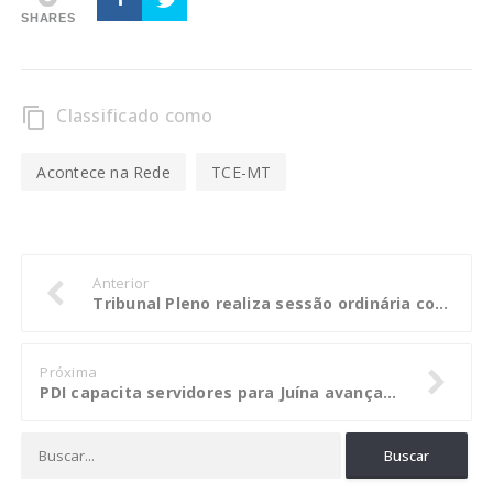
SHARES
Classificado como
content_copy
Acontece na Rede
TCE-MT
Anterior
Tribunal Pleno realiza sessão ordinária com 20 processos em pauta
Próxima
PDI capacita servidores para Juína avançar no planejamento estratégico