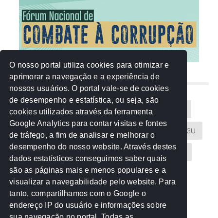
O nosso portal utiliza cookies para otimizar e
aprimorar a navegação e a experiência de
NUVEM DE TAGS
nossos usuários. O portal vale-se de cookies
de desempenho e estatística, ou seja, são
Acontece na Rede
AGU
AMM
Artigos
cookies utilizados através da ferramenta
Google Analytics para contar visitas e fontes
Atricon
Audicom
CAU-MT
CGE
CGU
de tráfego, a fim de analisar e melhorar o
desempenho do nosso website. Através destes
CREA-MT
Eventos
MPC-MT
MPE-MT
dados estatísticos conseguimos saber quais
são as páginas mais e menos populares e a
MPF
Notícias
PF
PGE-MT
PGR
visualizar a navegabilidade pelo website. Para
tanto, compartilhamos com o Google o
Receita Federal
Sem categoria
Senado
endereço IP do usuário e informações sobre
TCE-MT
TCU
TRE
sua navegação no portal. Todas as