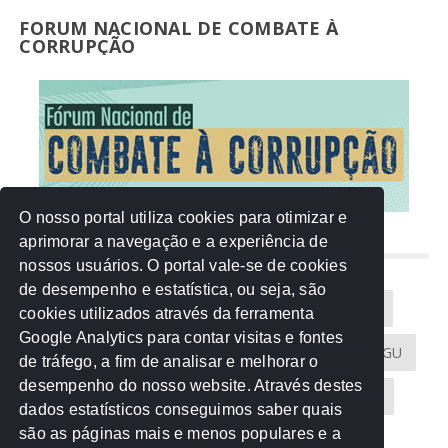
FORUM NACIONAL DE COMBATE À
CORRUPÇÃO
O nosso portal utiliza cookies para otimizar e
aprimorar a navegação e a experiência de
NUVEM DE TAGS
nossos usuários. O portal vale-se de cookies
de desempenho e estatística, ou seja, são
Acontece na Rede
AGU
AMM
Artigos
cookies utilizados através da ferramenta
Google Analytics para contar visitas e fontes
Atricon
Audicom
CAU-MT
CGE
CGU
de tráfego, a fim de analisar e melhorar o
desempenho do nosso website. Através destes
CREA-MT
Eventos
MPC-MT
MPE-MT
dados estatísticos conseguimos saber quais
são as páginas mais e menos populares e a
MPF
Notícias
PF
PGE-MT
PGR