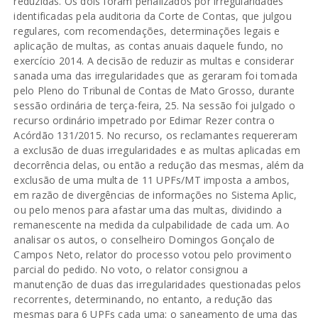
reduzidas. Os dois foram penalizados por irregularidades
identificadas pela auditoria da Corte de Contas, que julgou
regulares, com recomendações, determinações legais e
aplicação de multas, as contas anuais daquele fundo, no
exercício 2014. A decisão de reduzir as multas e considerar
sanada uma das irregularidades que as geraram foi tomada
pelo Pleno do Tribunal de Contas de Mato Grosso, durante
sessão ordinária de terça-feira, 25. Na sessão foi julgado o
recurso ordinário impetrado por Edimar Rezer contra o
Acórdão 131/2015. No recurso, os reclamantes requereram
a exclusão de duas irregularidades e as multas aplicadas em
decorrência delas, ou então a redução das mesmas, além da
exclusão de uma multa de 11 UPFs/MT imposta a ambos,
em razão de divergências de informações no Sistema Aplic,
ou pelo menos para afastar uma das multas, dividindo a
remanescente na medida da culpabilidade de cada um. Ao
analisar os autos, o conselheiro Domingos Gonçalo de
Campos Neto, relator do processo votou pelo provimento
parcial do pedido. No voto, o relator consignou a
manutenção de duas das irregularidades questionadas pelos
recorrentes, determinando, no entanto, a redução das
mesmas para 6 UPFs cada uma; o saneamento de uma das