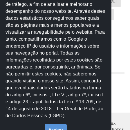
Atricon
Audicom
CAU-MT
CGE
CGU
de tráfego, a fim de analisar e melhorar o
desempenho do nosso website. Através destes
CREA-MT
Eventos
MPC-MT
MPE-MT
dados estatísticos conseguimos saber quais
são as páginas mais e menos populares e a
MPF
Notícias
PF
PGE-MT
PGR
visualizar a navegabilidade pelo website. Para
tanto, compartilhamos com o Google o
Receita Federal
Sem categoria
Senado
endereço IP do usuário e informações sobre
TCE-MT
TCU
TRE
sua navegação no portal. Todas as
informações recolhidas por estes cookies são
agregadas e, por conseguinte, anônimas. Se
REDE NOS ESTADOS
não permitir estes cookies, não saberemos
quando visitou o nosso site. Assim, concordo
Mato Grosso do Sul
que eventuais dados serão tratados na forma
Paraná
do artigo 6º, incisos I, III e VI; artigo 7º, inciso I,
Nacional
e artigo 23, caput, todos da Lei n.º 13.709, de
14 de agosto de 2018 – Lei Geral de Proteção
de Dados Pessoais (LGPD)
Início
Institucional
Projetos
Legislação
Documentos
Notícias
Eventos
Galeria de Fotos
Aceitar