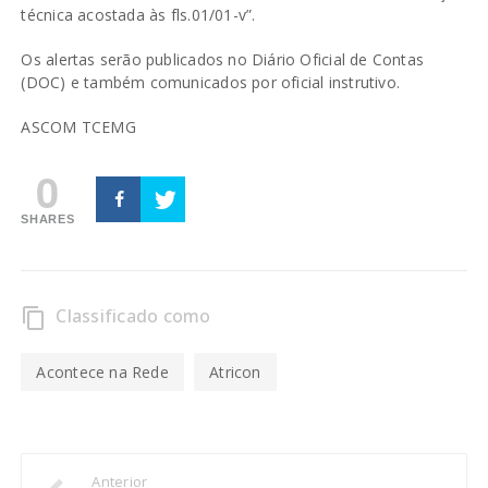
técnica acostada às fls.01/01-v”.
Os alertas serão publicados no Diário Oficial de Contas
(DOC) e também comunicados por oficial instrutivo.
ASCOM TCEMG
0
SHARES
Classificado como
content_copy
Acontece na Rede
Atricon
Anterior