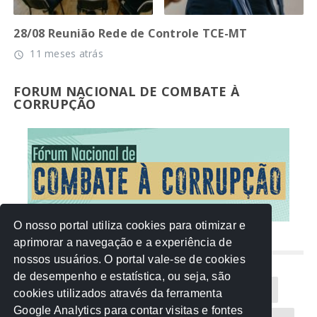
28/08 Reunião Rede de Controle TCE-MT
11 meses atrás
access_time
FORUM NACIONAL DE COMBATE À
CORRUPÇÃO
O nosso portal utiliza cookies para otimizar e
aprimorar a navegação e a experiência de
NUVEM DE TAGS
nossos usuários. O portal vale-se de cookies
de desempenho e estatística, ou seja, são
Acontece na Rede
AGU
AMM
Artigos
cookies utilizados através da ferramenta
Google Analytics para contar visitas e fontes