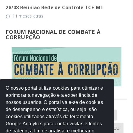
28/08 Reunião Rede de Controle TCE-MT
11 meses atrás
access_time
FORUM NACIONAL DE COMBATE À
CORRUPÇÃO
O nosso portal utiliza cookies para otimizar e
aprimorar a navegação e a experiência de
NUVEM DE TAGS
nossos usuários. O portal vale-se de cookies
de desempenho e estatística, ou seja, são
Acontece na Rede
AGU
AMM
Artigos
cookies utilizados através da ferramenta
Google Analytics para contar visitas e fontes
Atricon
Audicom
CAU-MT
CGE
CGU
de tráfego, a fim de analisar e melhorar o