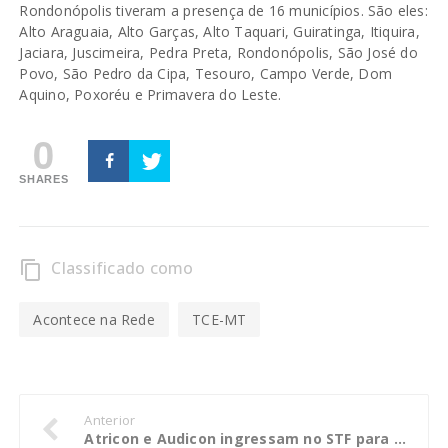
Rondonópolis tiveram a presença de 16 municípios. São eles:
Alto Araguaia, Alto Garças, Alto Taquari, Guiratinga, Itiquira,
Jaciara, Juscimeira, Pedra Preta, Rondonópolis, São José do
Povo, São Pedro da Cipa, Tesouro, Campo Verde, Dom
Aquino, Poxoréu e Primavera do Leste.
0
SHARES
Classificado como
content_copy
Acontece na Rede
TCE-MT
Anterior
Atricon e Audicon ingressam no STF para que conselheiros-substitutos completem Pleno do TCE-RJ