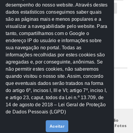
desempenho do nosso website. Através destes
CREA-MT
Eventos
MPC-MT
MPE-MT
dados estatísticos conseguimos saber quais
são as páginas mais e menos populares e a
MPF
Notícias
PF
PGE-MT
PGR
visualizar a navegabilidade pelo website. Para
tanto, compartilhamos com o Google o
Receita Federal
Sem categoria
Senado
endereço IP do usuário e informações sobre
TCE-MT
TCU
TRE
sua navegação no portal. Todas as
informações recolhidas por estes cookies são
agregadas e, por conseguinte, anônimas. Se
REDE NOS ESTADOS
não permitir estes cookies, não saberemos
quando visitou o nosso site. Assim, concordo
Mato Grosso do Sul
que eventuais dados serão tratados na forma
Paraná
do artigo 6º, incisos I, III e VI; artigo 7º, inciso I,
Nacional
e artigo 23, caput, todos da Lei n.º 13.709, de
14 de agosto de 2018 – Lei Geral de Proteção
de Dados Pessoais (LGPD)
Início
Institucional
Projetos
Legislação
Documentos
Notícias
Eventos
Galeria de Fotos
Aceitar
Fale Conosco