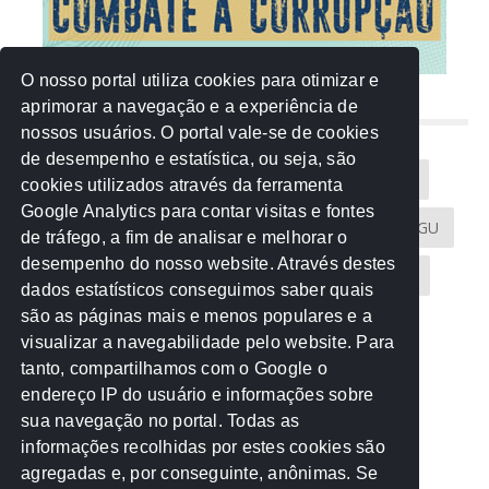
O nosso portal utiliza cookies para otimizar e
aprimorar a navegação e a experiência de
NUVEM DE TAGS
nossos usuários. O portal vale-se de cookies
de desempenho e estatística, ou seja, são
Acontece na Rede
AGU
AMM
Artigos
cookies utilizados através da ferramenta
Google Analytics para contar visitas e fontes
Atricon
Audicom
CAU-MT
CGE
CGU
de tráfego, a fim de analisar e melhorar o
desempenho do nosso website. Através destes
CREA-MT
Eventos
MPC-MT
MPE-MT
dados estatísticos conseguimos saber quais
são as páginas mais e menos populares e a
MPF
Notícias
PF
PGE-MT
PGR
visualizar a navegabilidade pelo website. Para
tanto, compartilhamos com o Google o
Receita Federal
Sem categoria
Senado
endereço IP do usuário e informações sobre
TCE-MT
TCU
TRE
sua navegação no portal. Todas as
informações recolhidas por estes cookies são
agregadas e, por conseguinte, anônimas. Se