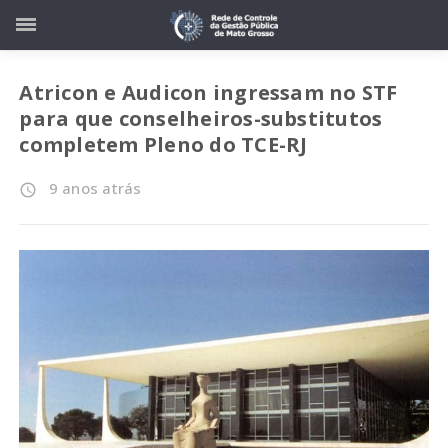
Atricon e Audicon ingressam no STF
para que conselheiros-substitutos
completem Pleno do TCE-RJ
9 anos atrás
access_time