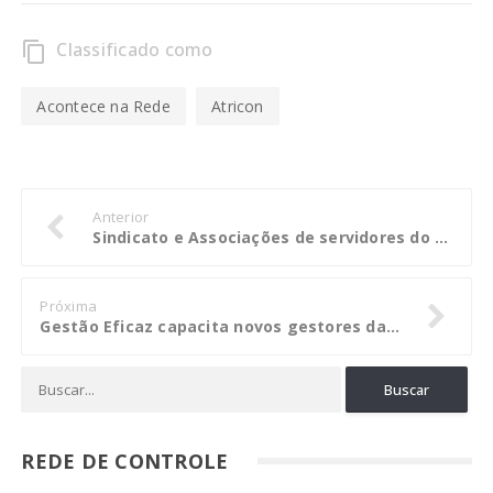
Classificado como
content_copy
Acontece na Rede
Atricon
Anterior
Sindicato e Associações de servidores do TCE-MT aderem à paralisação nacional
Próxima
Gestão Eficaz capacita novos gestores da região de Rondonópolis
REDE DE CONTROLE